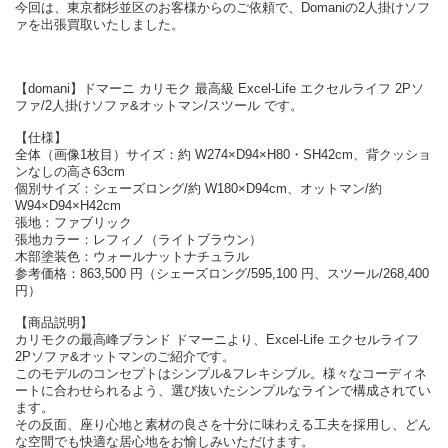
今回は、東京都杉並区のお客様からのご依頼で、Domaniの2人掛けソフ
ァを出張買取いたしました。
【domani】ドマーニ カリモク 最高級 Excel-Life エクセルライフ 2Pソ
ファ/2人掛けソファ&オットマン/スツール です。
【仕様】
全体（画像1枚目）サイズ：約 W274×D94×H80・SH42cm、背クッショ
ンなしの高さ63cm
個別サイズ：シェーズロング/約 W180×D94cm、オットマン/約
W94×D94×H42cm
張地：ファブリック
張地カラー：レフィノ（ライトブラウン）
木部塗装色：ウォールナットナチュラル
参考価格：863,500 円（シェーズロング/595,100 円、スツール/268,400
円）
【商品説明】
カリモクの最高峰ブランド ドマーニより、Excel-Life エクセルライフ
2Pソファ&オットマンのご紹介です。
このモデルのコンセプトはシンプル&フレキシブル。様々なコーディネ
ートに合わせられるよう、選び抜いたシンプルなラインで構成されてい
ます。
その反面、座り心地と素材の良さを十分に味わえる工夫を採用し、どん
な空間でも快適な居心地をお愉しみいただけます。