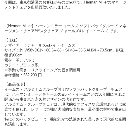
今回は、東京都港区のお客様からのご依頼で、Herman Millerのマネージ
メントチェアを出張買取いたしました。
【Herman Miller】ハーマンミラー イームズ ソフトパッドグループ マネ
ージメントチェア/デスクチェア チャールズ&レイ・イームズ です。
【仕様】
デザイナー：チャールズ&レイ・イームズ
サイズ：約 W58×D61×H80.5～88・SH48～55.5 AH64～70.5cm、脚直
径 約66cm
素材：革、アルミ
カラー：ブラック系
※手動で高さ・リクライニングの固さ調整可
参考価格：552,200 円
【商品説明】
イームズ・アルミナムグループおよびソフトパッドグループ・チェア
は、ハーマンミラーとチャールズ&レイ・イームズとの30年間におよぶ
関係から生まれた永久的デザインの代表作です。
アルミナム・グループチェアは、現代的なオフィスや会議室あるいは家
庭でも使われ、レザーは力強い肉感的な表情を、最小限の材料で生み出
しています。
特にそのバックビューは、機能的かつ洗練された美しさで現代的な空間
も演出します。