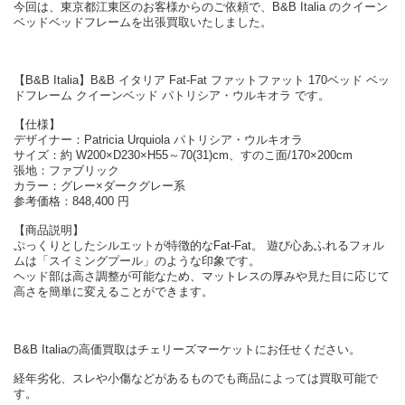
今回は、東京都江東区のお客様からのご依頼で、B&B Italia のクイーン
ベッドベッドフレームを出張買取いたしました。
【B&B Italia】B&B イタリア Fat-Fat ファットファット 170ベッド ベッ
ドフレーム クイーンベッド パトリシア・ウルキオラ です。
【仕様】
デザイナー：Patricia Urquiola パトリシア・ウルキオラ
サイズ：約 W200×D230×H55～70(31)cm、すのこ面/170×200cm
張地：ファブリック
カラー：グレー×ダークグレー系
参考価格：848,400 円
【商品説明】
ぷっくりとしたシルエットが特徴的なFat-Fat。 遊び心あふれるフォル
ムは「スイミングプール」のような印象です。
ヘッド部は高さ調整が可能なため、マットレスの厚みや見た目に応じて
高さを簡単に変えることができます。
B&B Italiaの高価買取はチェリーズマーケットにお任せください。
経年劣化、スレや小傷などがあるものでも商品によっては買取可能で
す。