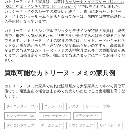
カトリーヌ・メミの家具は、以前は
カッシーナ・イクスシー（Cassina
IXC.）
や
エ・インテリアズ（è interiors）
などで販売されていました。
カッシーナ・イクスシーでの取扱いが終了し、青山にあったカトリー
ヌ・メミのショールームも閉店となってからは、国内では中古品以外は
入手困難となっています。
カトリーヌ・メミのシンプルでシックなデザインが特徴の家具は、現代
的で、根強い人気があるため、状態の良い美品であれば高く売ることが
できます。カトリーヌ・メミの家具の中には、サイドボードやキャビネ
ットなど重厚感があり持ち運びが大変な商品も多いのですが、高級家具
が専門の当店ではカトリーヌ・メミの大型家具にも多くの買取実績があ
ります。出張査定から買取、搬出まで当店スタッフにすべてお任せくだ
さい。
買取可能なカトリーヌ・メミの家具例
カトリーヌ・メミの家具であれば照明類から大型家具まですべて買取可
能です。複数点ある場合はまとめてお売りいただけると査定額も高くな
ります。
ダイニングテーブル
コンソール
デスク
サイドテーブル
センターテーブル
コーヒーテーブル
ガラステーブル
ダイニングチェア
アームチェア
ラウンジチェア
サイドボード