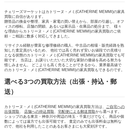
チェリーズマーケットはカトリーヌ・メミ(CATHERINE MEMMI)の家具
買取に自信があります。
贈答品の換金や整理、家具・家電の買い替えから、部屋の引越し、オフ
ィスの移転、店舗の閉鎖、あるいは展示品・在庫品の処分まで、 様々
な理由からカトリーヌ・メミ(CATHERINE MEMMI)の家具買取のご依
頼・ご相談に数多く対応してきました。
リサイクル経験が豊富な修理修繕の職人、中古品の相場・販売経路を熟
知した査定員がいるため、 他社では高く売れず安いお値段での見積り
となる状態のカトリーヌ・メミ(CATHERINE MEMMI)の家具買取でも可
能です。 当店は、お譲りいただいた大切な家財の価値を高める努力を
惜しみません。 どこよりも高く売ることができるから、業界最高値で
のカトリーヌ・メミ(CATHERINE MEMMI)の家具買取もできるのです。
選べる3つの買取方法（出張・持込・郵
送）
カトリーヌ・メミ(CATHERINE MEMMI)の家具買取方法は、
ご自宅への
出張買取
、
店舗への持込買取
、
宅配便による郵送買取
から選べます。
ショップのある東京・神奈川や周辺の埼玉・千葉だけでなく、商品や個
数によっては遠方でも出張可能です。 査定のみでも出張料金は無料な
ので、他社を利用したことのあるお客さまにも大変好評です。