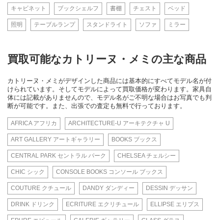
キャビネット
ブックシェルフ
書棚
チェスト
ベッド
照明
テーブルランプ
スタンドライト
ソファ
ミラー
買取可能なカトリーヌ・メミの主な商品
カトリーヌ・メミがデザインした商品には基本的にすべてモデル名が付
けられています。そしてモデルによって買取価格が変わります。家具自
体には記載がありませんので、モデル名がご不明な場合はお写真でも判
断が可能です。また、出張での査定も無料で行っております。
AFRICA アフリカ
ARCHITECTURE-U アーキテクチャ U
ART GALLERY アートギャラリー
BOOKS ブックス
CENTRAL PARK セントラル パーク
CHELSEA チェルシー
CHIC シック
CONSOLE BOOKS コンソール ブックス
COUTURE クチュール
DANDY ダンディー
DESSIN デッサン
DRINK ドリンク
ECRITURE エクリチュール
ELLIPSE エリプス