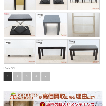
PAGE NAVI
1
2
3
4
»