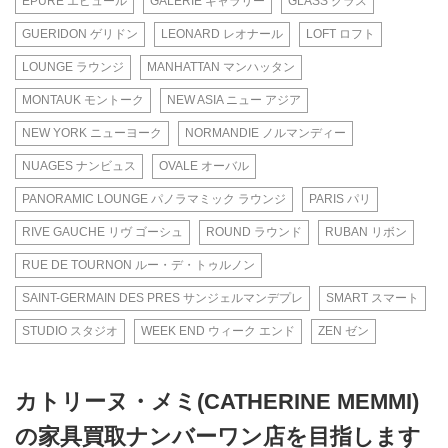
EPURE エピュール
GALERIE ギャラリー
GLASS グラス
GUERIDON ゲリドン
LEONARD レオナール
LOFT ロフト
LOUNGE ラウンジ
MANHATTAN マンハッタン
MONTAUK モントーク
NEW ASIA ニュー アジア
NEW YORK ニューヨーク
NORMANDIE ノルマンディー
NUAGES ナンビュス
OVALE オーバル
PANORAMIC LOUNGE パノラマミック ラウンジ
PARIS パリ
RIVE GAUCHE リヴ ゴーシュ
ROUND ラウンド
RUBAN リボン
RUE DE TOURNON ルー・デ・トゥルノン
SAINT-GERMAIN DES PRES サンジェルマンデプレ
SMART スマート
STUDIO スタジオ
WEEK END ウィーク エンド
ZEN ゼン
カトリーヌ・メミ(CATHERINE MEMMI)
の家具買取ナンバーワン店を目指します