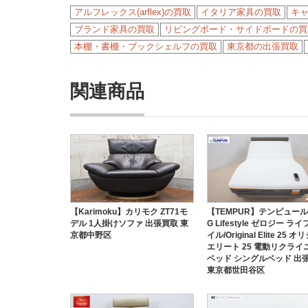
アルフレックス(arflex)の買取
イタリア家具の買取
キ
ブランド家具の買取
リビングボード・サイドボードの買
本棚・書棚・ブックシェルフの買取
東京都の出張買取
関連商品
【Karimoku】カリモク ZT71モ
【TEMPUR】テンピュール Z
デル 1人掛けソファ 出張買取 東
G Lifestyle ゼロジー ラ
京都中野区
イル/Original Elite 25 
エリート 25 電動リクライ
ベッド シングルベッド 出
東京都世田谷区