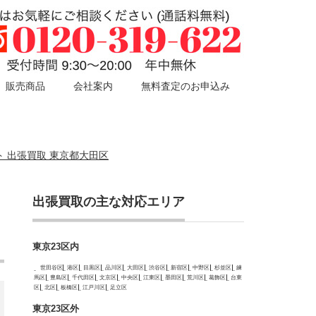
販売商品
会社案内
無料査定のお申込み
ット 出張買取 東京都大田区
出張買取の主な対応エリア
東京23区内
世田谷区
港区
目黒区
品川区
大田区
渋谷区
新宿区
中野区
杉並区
練
馬区
豊島区
千代田区
文京区
中央区
江東区
墨田区
荒川区
葛飾区
台東
区
北区
板橋区
江戸川区
足立区
東京23区外