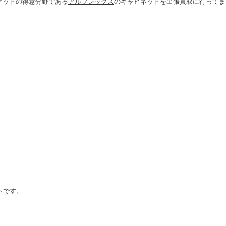
ケットの得意分野である
アルフレックス
のキャビネットを出張買取に行ってま
ットです。