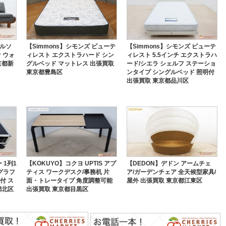
オルソ
【Simmons】シモンズ ビューテ
【Simmons】シモンズ ビューテ
ァ ウォ
ィレスト エクストラハード シン
ィレスト 5.5インチ エクストラハ
京都新
グルベッド マットレス 出張買取
ード/シエラ シェルフ ステーショ
東京都豊島区
ンタイプ シングルベッド 照明付
出張買取 東京都品川区
ー 1列1
【KOKUYO】コクヨ UPTIS アプ
【DEDON】デドン アームチェ
グラフ
ティス ワークデスク/事務机 片
ア/ガーデンチェア 全天候型家具/
付 ス
面・トレータイプ 角度調整可能
屋外 出張買取 東京都江東区
都北区
出張買取 東京都目黒区