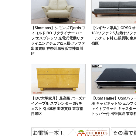
【Simmons】シモンズ Fjords フ
【シギヤマ家具】ORSO 
ィヨルド BO リクライナー バニ
180ソファ 2.5人掛けソフ
ラ/エスプレッソ 充電式電動リク
ールナット材 出張買取 東
ライニングチェア/1人掛けソファ
宿区
出張買取 神奈川県横浜市神奈川
区
【IDC大塚家具】最高級 バーズア
【USM Haller】USMハラ
イメープル スプレンダー 3段チ
段 キャビネット/シェルフ 
ェスト 引出6杯 出張買取 東京都
ァイトブラック キャスター
目黒区
トッパー付 出張買取 東京