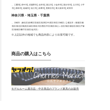
三鷹市
府中市
武蔵野市
吉祥寺
国立市
小金井市
国分寺市
立川市
小平
市
調布市
稲城市
狛江市
多摩市
西東京市
東久留米市
町田市
神奈川県・埼玉県・千葉県
川崎市（麻生区/多摩区/宮前区/高津区/中原区/幸区/川崎区）
横浜市（青葉区/都
筑区/港北区/鶴見区/緑区/神奈川区/西区/中区/南区/保土ヶ谷区/旭区/瀬谷区/泉区/戸塚
区/港南区/磯子区/栄区/金沢区）
※上記以外の地域でも商品内容により出張可能です。
商品の購入はこちら
モデルルーム展示品・中古美品のブランド家具のみ販売