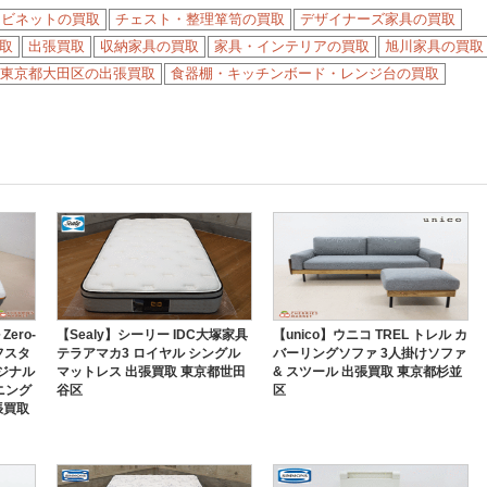
ャビネットの買取
チェスト・整理箪笥の買取
デザイナーズ家具の買取
取
出張買取
収納家具の買取
家具・インテリアの買取
旭川家具の買取
東京都大田区の出張買取
食器棚・キッチンボード・レンジ台の買取
ero-
【Sealy】シーリー IDC大塚家具
【unico】ウニコ TREL トレル カ
イフスタ
テラアマカ3 ロイヤル シングル
バーリングソファ 3人掛けソファ
オリジナル
マットレス 出張買取 東京都世田
& スツール 出張買取 東京都杉並
ニング
谷区
区
張買取