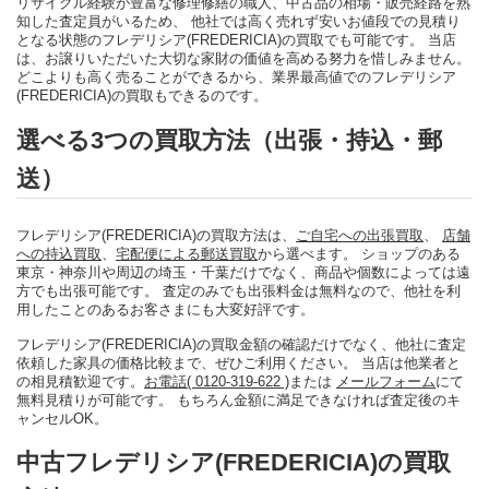
リサイクル経験が豊富な修理修繕の職人、中古品の相場・販売経路を熟
知した査定員がいるため、 他社では高く売れず安いお値段での見積り
となる状態のフレデリシア(FREDERICIA)の買取でも可能です。 当店
は、お譲りいただいた大切な家財の価値を高める努力を惜しみません。
どこよりも高く売ることができるから、業界最高値でのフレデリシア
(FREDERICIA)の買取もできるのです。
選べる3つの買取方法（出張・持込・郵
送）
フレデリシア(FREDERICIA)の買取方法は、
ご自宅への出張買取
、
店舗
への持込買取
、
宅配便による郵送買取
から選べます。 ショップのある
東京・神奈川や周辺の埼玉・千葉だけでなく、商品や個数によっては遠
方でも出張可能です。 査定のみでも出張料金は無料なので、他社を利
用したことのあるお客さまにも大変好評です。
フレデリシア(FREDERICIA)の買取金額の確認だけでなく、他社に査定
依頼した家具の価格比較まで、ぜひご利用ください。 当店は他業者と
の相見積歓迎です。
お電話( 0120-319-622 )
または
メールフォーム
にて
無料見積りが可能です。 もちろん金額に満足できなければ査定後のキ
ャンセルOK。
中古フレデリシア(FREDERICIA)の買取