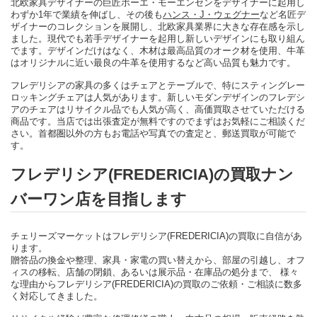
北欧家具デザイナーの巨匠ボーエ・モーエンセンをデザイナーに起用し
わずか1年で業績を伸ばし、その後も
ハンス・J・ウェグナー
など名匠デ
ザイナーのコレクションを展開し、北欧家具業界に大きな存在感を示し
ました。現代でも若手デザイナーを起用し新しいデザインにも取り組ん
でます。デザインだけはなく、木材は最高品質のオーク材を使用、牛革
はオリジナルに近い最良の牛革を使用するなど高い品質も魅力です。
フレデリシアの家具の多くはチェアとテーブルで、特にスティングレー
ロッキングチェアは人気があります。新しいモダンデザインのフレデシ
アのチェアはリサイクル品でも人気が高く、高価買取させていただける
商品です。当店では出張査定が無料ですのでまずはお気軽にご相談くだ
さい。首都圏以外の方もお電話や写真での査定と、郵送買取が可能で
す。
フレデリシア(FREDERICIA)の買取ナン
バーワン店を目指します
チェリーズマーケットはフレデリシア(FREDERICIA)の買取に自信があ
ります。
贈答品の換金や整理、家具・家電の買い替えから、部屋の引越し、オフ
ィスの移転、店舗の閉鎖、あるいは展示品・在庫品の処分まで、 様々
な理由からフレデリシア(FREDERICIA)の買取のご依頼・ご相談に数多
く対応してきました。