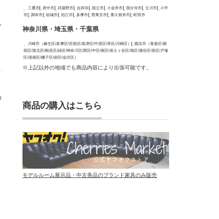
三鷹市
府中市
武蔵野市
吉祥寺
国立市
小金井市
国分寺市
立川市
小平
市
調布市
稲城市
狛江市
多摩市
西東京市
東久留米市
町田市
見
神奈川県・埼玉県・千葉県
川崎市（麻生区/多摩区/宮前区/高津区/中原区/幸区/川崎区）
横浜市（青葉区/都
筑区/港北区/鶴見区/緑区/神奈川区/西区/中区/南区/保土ヶ谷区/旭区/瀬谷区/泉区/戸塚
区/港南区/磯子区/栄区/金沢区）
※上記以外の地域でも商品内容により出張可能です。
の
商品の購入はこちら
モデルルーム展示品・中古美品のブランド家具のみ販売