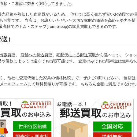
取のご依頼・ご相談に数多く対応してきました。
販売経路を熟知した査定員がいるため、 他社では高く売れず安いお値段での
買取でも可能です。 当店は、お譲りいただいた大切な家財の価値を高める努力を惜
値でのトム・ステップ(Tom Stepp)の家具買取もできるのです。
郵送）
出張買取
、
店舗への持込買取
、
宅配便による郵送買取
から選べます。 ショッ
品や個数によっては遠方でも出張可能です。 査定のみでも出張料金は無料な
。
けでなく、他社に査定依頼した家具の価格比較まで、ぜひご利用ください。 当店は
メールフォーム
にて無料見積りが可能です。 もちろん金額に満足できなけれ