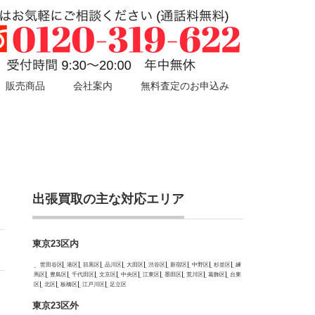
販売商品
会社案内
無料査定のお申込み
出張買取の主な対応エリア
東京23区内
世田谷区
港区
目黒区
品川区
大田区
渋谷区
新宿区
中野区
杉並区
練
馬区
豊島区
千代田区
文京区
中央区
江東区
墨田区
荒川区
葛飾区
台東
区
北区
板橋区
江戸川区
足立区
東京23区外