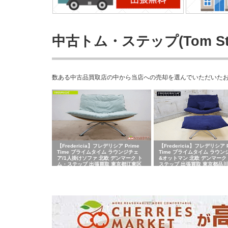
中古トム・ステップ(Tom S
数ある中古品買取店の中から当店への売却を選んでいただいたお客さ
【Fredericia】フレデリシア Prime
【Fredericia】フレデリシア P
Time プライムタイム ラウンジチェ
Time プライムタイム ラウン
ア/1人掛けソファ 北欧 デンマーク ト
&オットマン 北欧 デンマーク
ム・ステップ 出張買取 東京都江東区
ステップ 出張買取 東京都品