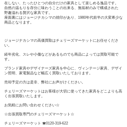
在しない、たったひとつの自分だけの家具として楽しめる逸品です。
自然の温もりを存分に味わうことの出来る、無垢材のみで構成された
野趣溢れる贅沢な家具です。
座面裏にはジョージナカシマの焼印があり、1980年代前半の大変希少な
商品となります。
ジョージナカシマの高価買取はチェリーズマーケットにお任せくださ
い。
経年劣化、スレや小傷などがあるものでも商品によっては買取可能で
す。
ブランド家具やデザイナーズ家具を中心に、ヴィンテージ家具、デザイ
ン照明、家電製品など幅広く買取いたしております。
売却予定の方は是非、弊社にお声がけください。
チェリーズマーケットはお客様が大切に使ってきた家具をどこよりも高
く出張買取いたします。
お気軽にお問い合わせください☆
☆出張買取専門のチェリーズマーケット☆
チェリーズマーケット ☎︎0120-319-622