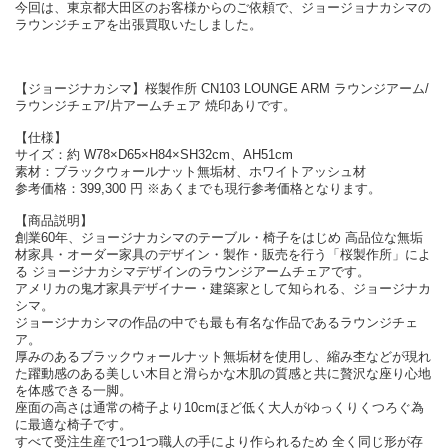
今回は、東京都大田区のお客様からのご依頼で、ジョージョナカシマの
ラウンジチェアを出張買取いたしました。
【ジョージナカシマ】桜製作所 CN103 LOUNGE ARM ラウンジアーム/
ラウンジチェア/片アームチェア 焼印ありです。
【仕様】
サイズ：約 W78×D65×H84×SH32cm、AH51cm
素材：ブラックウォールナット無垢材、ホワイトアッシュ材
参考価格：399,300 円 ※あくまでも現行参考価格となります。
【商品説明】
創業60年、ジョージナカシマのテーブル・椅子をはじめ 高品位な無垢
材家具・オーダー家具のデザイン・製作・販売を行う「桜製作所」によ
る ジョージナカシマデザインのラウンジアームチェアです。
アメリカの鬼才家具デザイナー・建築家として知られる、ジョージナカ
シマ。
ジョージナカシマの作品の中でも最も有名な作品であるラウンジチェ
ア。
厚みのあるブラックウォールナット無垢材を使用し、縮み杢などが現れ
た躍動感のある美しい木目と滑らかな木肌の質感と共に贅沢な座り心地
を体感できる一脚。
座面の高さは通常の椅子より10cmほど低く大人がゆっくりくつろぐ為
に最適な椅子です。
すべて受注生産で1つ1つ職人の手により作られるため 全く同じ形が存