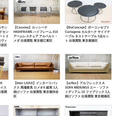
ス&サン
【Cassina】カッシーナ
【BoConcept】ボーコンセプト
ドセン
HIGHFRAME ハイフレーム 416
Cartagena カルタヘナ サイドテ
ト 2
アームレスチェア アルベルト・
ーブル ネストテーブル 3点セッ
欧ヴィ
メダ 出張買取 東京都江東区
ト 出張買取 東京都港区
杉並区
CK
【Inter LIVAX】インターリバッ
【arflex】アルフレックス A
ハイス
クス 馬場家具 ロメオA 総革 3人
SOFA MIDIUM10 エー・ソファ
出張買
掛けソファ 出張買取 東京都渋谷
ミディアム 10 ファブリック 3人
区
掛けソファ 出張買取 東京都港区