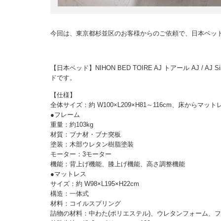
今回は、東京都杉並区のお客様からのご依頼で、日本ベッ
【日本ベッド】NIHON BED TOIRE AJ トアール AJ /
ドです。
【仕様】
全体サイズ：約 W100×L209×H81～116cm、床からマット
●フレーム
重量：約103kg
材質：ブナ材・ブナ突板
塗装：木部ウレタン樹脂塗装
モーター：3モーター
機能：背上げ機能、膝上げ機能、高さ調整機能
●マットレス
サイズ：約 W98×L195×H22cm
構造：一体式
材料：コイルスプリング
詰物の材料：中わた(ポリエステル)、ウレタンフォーム、フ