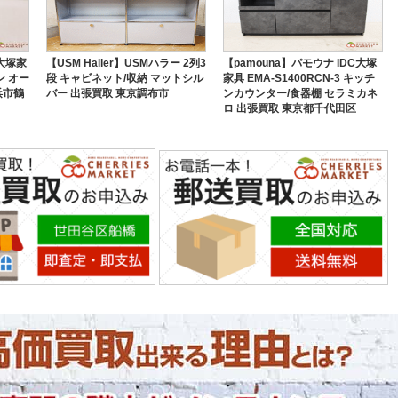
C大塚家
【USM Haller】USMハラー 2列3
【pamouna】パモウナ IDC大塚
ン オー
段 キャビネット/収納 マットシル
家具 EMA-S1400RCN-3 キッチ
浜市鶴
バー 出張買取 東京調布市
ンカウンター/食器棚 セラミカネ
ロ 出張買取 東京都千代田区