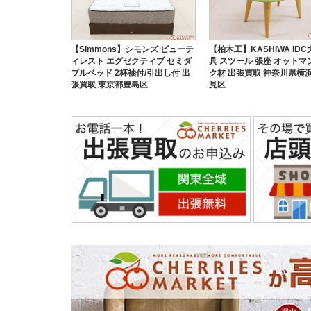
【Simmons】シモンズ ビューテ
【柏木工】KASHIWA ID
ィレスト エグゼクティブ セミダ
具 スツール 張座 オットマ
ブルベッド 2杯袖付/引出し付 出
ク材 出張買取 神奈川県横
張買取 東京都豊島区
見区