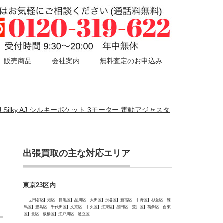
販売商品
会社案内
無料査定のお申込み
 AJ Silky AJ シルキーポケット 3モーター 電動アジャスタ
出張買取の主な対応エリア
東京23区内
世田谷区
港区
目黒区
品川区
大田区
渋谷区
新宿区
中野区
杉並区
練
馬区
豊島区
千代田区
文京区
中央区
江東区
墨田区
荒川区
葛飾区
台東
区
北区
板橋区
江戸川区
足立区