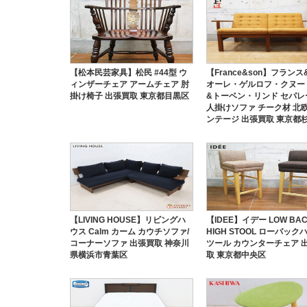
【松本民芸家具】松民 #44型 ウ
【France&son】フラン
ィンザーチェア アームチェア 肘
オーレ・ゲルロフ・クヌー
掛け椅子 出張買取 東京都目黒区
&トーベン・リンド セパレー
人掛けソファ チーク材 北
ンテージ 出張買取 東京都
【LIVING HOUSE】リビングハ
【IDEE】イデー LOW BA
ウス Calm カーム カウチソファ/
HIGH STOOL ローバック
コーナーソファ 出張買取 神奈川
ツール カウンターチェア 
県横浜市青葉区
取 東京都中央区