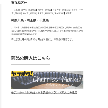
東京23区外
三鷹市
府中市
武蔵野市
吉祥寺
国立市
小金井市
国分寺市
立川市
小平
市
調布市
稲城市
狛江市
多摩市
西東京市
東久留米市
町田市
神奈川県・埼玉県・千葉県
川崎市（麻生区/多摩区/宮前区/高津区/中原区/幸区/川崎区）
横浜市（青葉区/都
筑区/港北区/鶴見区/緑区/神奈川区/西区/中区/南区/保土ヶ谷区/旭区/瀬谷区/泉区/戸塚
区/港南区/磯子区/栄区/金沢区）
※上記以外の地域でも商品内容により出張可能です。
商品の購入はこちら
モデルルーム展示品・中古美品のブランド家具のみ販売