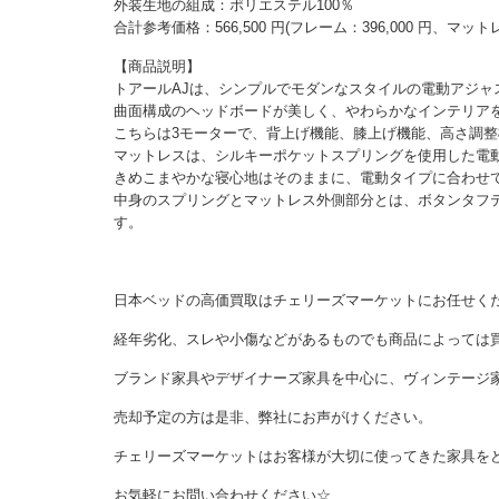
外装生地の組成：ポリエステル100％
合計参考価格：566,500 円(フレーム：396,000 円、マットレス
【商品説明】
トアールAJは、シンプルでモダンなスタイルの電動アジャ
曲面構成のヘッドボードが美しく、やわらかなインテリア
こちらは3モーターで、背上げ機能、膝上げ機能、高さ調
マットレスは、シルキーポケットスプリングを使用した電
きめこまやかな寝心地はそのままに、電動タイプに合わせ
中身のスプリングとマットレス外側部分とは、ボタンタフ
す。
日本ベッドの高価買取はチェリーズマーケットにお任せく
経年劣化、スレや小傷などがあるものでも商品によっては
ブランド家具やデザイナーズ家具を中心に、ヴィンテージ
売却予定の方は是非、弊社にお声がけください。
チェリーズマーケットはお客様が大切に使ってきた家具を
お気軽にお問い合わせください☆