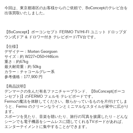
今回は、東京都港区のお客様からのご依頼で、BoConceptのテレビ台を
出張買取いたしました。
【BoConcept】ボーコンセプト FERMO TV/HI-FI ユニット ドロップダ
ウン式ドア & ドロワー付き テレビボード/TV台です。
【仕様】
デザイナー：Morten Georgsen
サイズ：約 W227×D50×H46cm
重さ：約67kg
最大耐荷重：約 50kg
カラー：チャコールグレー系
参考価格：177,900 円
【商品説明】
デンマークの生んだ有名ファニチャーブランド、【BoConcept(ボーコ
ンセプト)】のFERMO フェルモ テレビボードです。
Fermoの魔法を体験してください。散らかっているものを片付けてしま
うと、Fermo のクリーンなラインとミニマルなスタイルが家中に広がり
ます。
スポーツを見たり、音楽を聴いたり、旅行の写真を披露したり－どんな
シーンでも電子機器をシームレスに隠してくれるTVボードがあれば、
エンターテイメントに集中することができます。