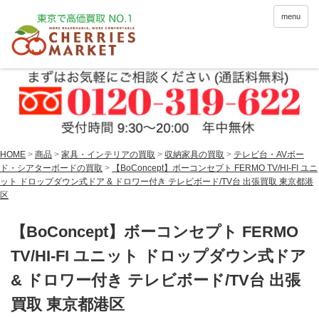
menu
HOME
>
商品
>
家具・インテリアの買取
>
収納家具の買取
>
テレビ台・AVボー
ド・シアターボードの買取
>
【BoConcept】ボーコンセプト FERMO TV/HI-FI ユニ
ット ドロップダウン式ドア & ドロワー付き テレビボード/TV台 出張買取 東京都港
区
【BoConcept】ボーコンセプト FERMO
TV/HI-FI ユニット ドロップダウン式ドア
& ドロワー付き テレビボード/TV台 出張
買取 東京都港区