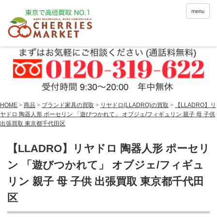
menu
HOME
>
商品
>
ブランド家具の買取
>
リヤドロ(LLADRO)の買取
>
【LLADRO】リ
ヤドロ 陶器人形 ポーセリン 「遊びつかれて」 オブジェ/フィギュリン 親子 母 子供
出張買取 東京都千代田区
【LLADRO】リヤドロ 陶器人形 ポーセリ
ン 「遊びつかれて」 オブジェ/フィギュ
リン 親子 母 子供 出張買取 東京都千代田
区