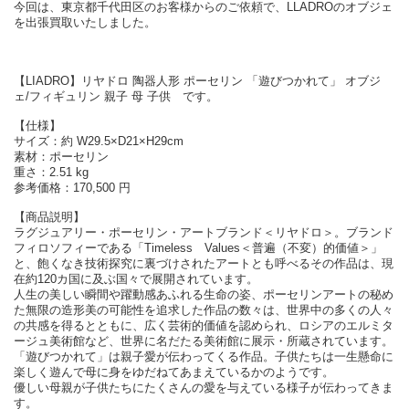
今回は、東京都千代田区のお客様からのご依頼で、LLADROのオブジェ
を出張買取いたしました。
【LIADRO】リヤドロ 陶器人形 ポーセリン 「遊びつかれて」 オブジ
ェ/フィギュリン 親子 母 子供 です。
【仕様】
サイズ：約 W29.5×D21×H29cm
素材：ポーセリン
重さ：2.51 kg
参考価格：170,500 円
【商品説明】
ラグジュアリー・ポーセリン・アートブランド＜リヤドロ＞。ブランド
フィロソフィーである「Timeless Values＜普遍（不変）的価値＞」
と、飽くなき技術探究に裏づけされたアートとも呼べるその作品は、現
在約120カ国に及ぶ国々で展開されています。
人生の美しい瞬間や躍動感あふれる生命の姿、ポーセリンアートの秘め
た無限の造形美の可能性を追求した作品の数々は、世界中の多くの人々
の共感を得るとともに、広く芸術的価値を認められ、ロシアのエルミタ
ージュ美術館など、世界に名だたる美術館に展示・所蔵されています。
「遊びつかれて」は親子愛が伝わってくる作品。子供たちは一生懸命に
楽しく遊んで母に身をゆだねてあまえているかのようです。
優しい母親が子供たちにたくさんの愛を与えている様子が伝わってきま
す。