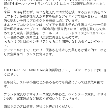
SMITH ポール・メートランドスミス】によって1996年に創立されまし
た。
東洋・西洋を問わず、時代を超えた生活空間を演出する折衷主義をコン
セプトに、多種多様な天然素材を斬新なアイディアで組み合わせ、独創
的な味わいを持つプロダクトを発信し続けています。
オルソープコレクションは、ダイアナ元皇太子妃の生家スペンサー伯爵
家の邸宅オルソープにて、500年間に渡り代々の当主が贅を凝らして集
めてきた家具・調度品を、ポール・メートランドスミスが9代目スペン
サー伯爵の強い意向により忠実に再現したものです。
あるだけで注目のインテリアとなること間違いなしのダイニングセッ
ト。
ディテールにまでこだわり、優雅さを追求した美しさが魅力的で、ゆと
りの空間をゴージャスに彩ります。
THEODORE ALEXANDERの高価買取はチェリーズマーケットにお任せ
ください。
経年劣化、スレや小傷などがあるものでも商品によっては買取可能で
す。
ブランド家具やデザイナーズ家具を中心に、ヴィンテージ家具、デザイ
ン照明、家電製品など幅広く買取いたしております。
売却予定の方は是非、弊社にお声がけください。