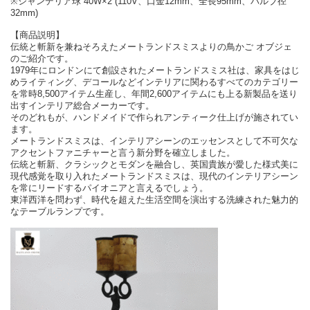
※シャンデリア球 40W×2 (110V、口金12mm、全長95mm、バルブ径
32mm)
【商品説明】
伝統と斬新を兼ねそろえたメートランドスミスよりの鳥かご オブジェ
のご紹介です。
1979年にロンドンにて創設されたメートランドスミス社は、家具をはじ
めライティング、デコールなどインテリアに関わるすべてのカテゴリー
を常時8,500アイテム生産し、年間2,600アイテムにも上る新製品を送り
出すインテリア総合メーカーです。
そのどれもが、ハンドメイドで作られアンティーク仕上げが施されてい
ます。
メートランドスミスは、インテリアシーンのエッセンスとして不可欠な
アクセントファニチャーと言う新分野を確立しました。
伝統と斬新、クラシックとモダンを融合し、英国貴族が愛した様式美に
現代感覚を取り入れたメートランドスミスは、現代のインテリアシーン
を常にリードするパイオニアと言えるでしょう。
東洋西洋を問わず、時代を超えた生活空間を演出する洗練された魅力的
なテーブルランプです。