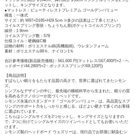
ットし、キングサイズとなります。
●マットレス：ビューティレストプレミアム ゴールデンバリュー
構造：一体式
サイズ：約 W97×D195×H29.5cm ※多少の誤差はご了承ください
コイルスプリング形状：ちょうちん形(ポケットコイルスプリング)
線径：1.9mm
コイルスプリング数：578
仕様コイル：硬鋼線C種
詰物の材料：ポリエステル綿(高機能綿)、ウレタンフォーム
素材：ポリエステル99％、ナイロン1％
合計参考価格(新品販売価格)：561,600 円(マットレス/167,400円×2・ヘ
ッドボード/44,280円×2・ボックススプリング/69,120円)
【商品説明】
すばらしい眠りをもたらす品質の高さで、世界に選ばれてきたシモン
ズ。
シンプルなデザインの中に、最先端の睡眠科学から生まれた、眠りの質
を高めるテクノロジーが息づくベッドです。
シモンズ永遠のスタンダード「ゴールデンバリュー」は、高品質なスプ
リングのサポート力をしっかりと感じる、ほどよい硬さで多くのお客様
に選ばれています。
こちらはシングルサイズを2つセットし、キングサイズとなりますの
で、2つに分けてシングルサイズのツインベッドとしてもお使いいただ
けます。
シモンズ製のヘッドボード ウェズリーは、現行品でお部屋に馴染むシ