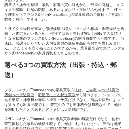
贈答品の換金や整理、家具・家電の買い替えから、部屋の引越し、オフ
ィスの移転、店舗の閉鎖、あるいは展示品・在庫品の処分まで、 様々
な理由からフランス&サン(France&son)の家具買取のご依頼・ご相談に
数多く対応してきました。
リサイクル経験が豊富な修理修繕の職人、中古品の相場・販売経路を熟
知した査定員がいるため、 他社では高く売れず安いお値段での見積り
となる状態のフランス&サン(France&son)の家具買取でも可能です。 当
店は、お譲りいただいた大切な家財の価値を高める努力を惜しみませ
ん。 どこよりも高く売ることができるから、業界最高値でのフランス&
サン(France&son)の家具買取もできるのです。
選べる3つの買取方法（出張・持込・郵
送）
フランス&サン(France&son)の家具買取方法は、
ご自宅への出張買取
、
店舗への持込買取
、
宅配便による郵送買取
から選べます。 ショップの
ある東京・神奈川や周辺の埼玉・千葉だけでなく、商品や個数によって
は遠方でも出張可能です。 査定のみでも出張料金は無料なので、他社
を利用したことのあるお客さまにも大変好評です。
フランス&サン(France&son)の家具買取金額の確認だけでなく、他社に
査定依頼した家具の価格比較まで、ぜひご利用ください。 当店は他業
者との相見積歓迎です。
お電話( 0120-319-622 )
または
メールフォーム