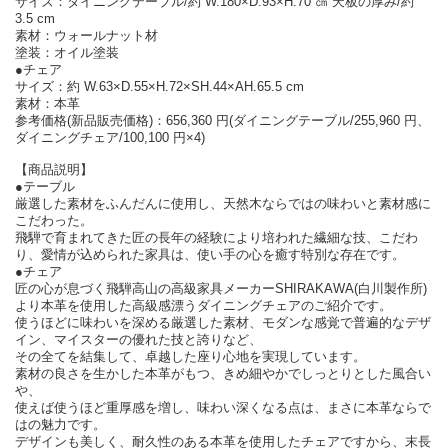
サイズ：ダイニングテーブル/約 W.180×D.93×H.70 ㎝ 天板の厚み/約
3.5 cm
素材：ウォールナット材
塗装：オイル塗装
●チェア
サイズ：約 W.63×D.55×H.72×SH.44×AH.65.5 cm
素材：本革
参考価格(新品販売価格)：656,360 円(ダイニングテーブル/255,960 円、
ダイニングチェア/100,100 円×4)
【商品説明】
●テーブル
厳選した素材をふんだんに使用し、天然木ならではの味わいと素材感に
こだわった。
飛騨で育まれてきた匠の長年の経験により培われた繊細な技、こだわ
り、愛情が込められた家具は、使い手の心を癒す特別な存在です。
●チェア
匠の心が息づく飛騨高山の高級家具メーカーSHIRAKAWA(白川製作所)
より本革を使用した高級感漂うダイニングチェアのご紹介です。
使うほどに味わいを深める厳選した素材、モダンな感覚で普遍的なデザ
イン、マイスターの優れた技と誇りなど、
その全てを結集して、卓越した座り心地を実現しています。
素材の良さを生かした本革がもつ、きめ細やかでしっとりとした風合い
や、
使えば使うほど重厚感を増し、味わい深くなる点は、まさに本革ならで
はの魅力です。
デザインも美しく、耐久性のある本革を使用したチェアですから、末長