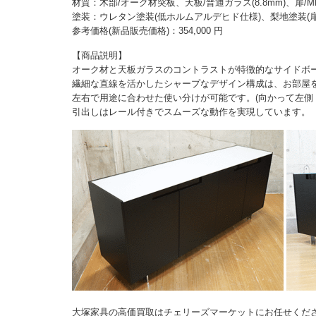
材質：木部/オーク材突板、天板/普通ガラス(8.8mm)、扉/M
塗装：ウレタン塗装(低ホルムアルデヒド仕様)、梨地塗装(扉
参考価格(新品販売価格)：354,000 円
【商品説明】
オーク材と天板ガラスのコントラストが特徴的なサイドボ
繊細な直線を活かしたシャープなデザイン構成は、お部屋
左右で用途に合わせた使い分けが可能です。(向かって左側
引出しはレール付きでスムーズな動作を実現しています。
大塚家具の高価買取はチェリーズマーケットにお任せくだ