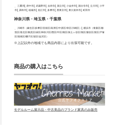
三鷹市
府中市
武蔵野市
吉祥寺
国立市
小金井市
国分寺市
立川市
小平
市
調布市
稲城市
狛江市
多摩市
西東京市
東久留米市
町田市
神奈川県・埼玉県・千葉県
川崎市（麻生区/多摩区/宮前区/高津区/中原区/幸区/川崎区）
横浜市（青葉区/都
筑区/港北区/鶴見区/緑区/神奈川区/西区/中区/南区/保土ヶ谷区/旭区/瀬谷区/泉区/戸塚
区/港南区/磯子区/栄区/金沢区）
※上記以外の地域でも商品内容により出張可能です。
商品の購入はこちら
モデルルーム展示品・中古美品のブランド家具のみ販売