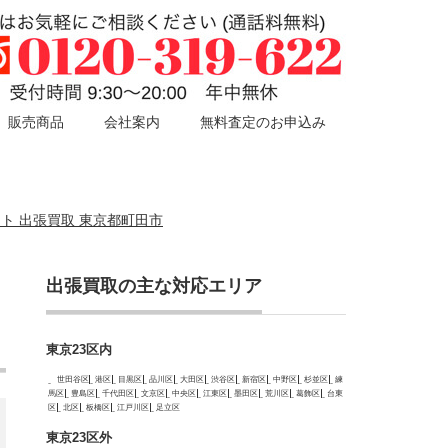
販売商品
会社案内
無料査定のお申込み
ット 出張買取 東京都町田市
出張買取の主な対応エリア
東京23区内
世田谷区
港区
目黒区
品川区
大田区
渋谷区
新宿区
中野区
杉並区
練
馬区
豊島区
千代田区
文京区
中央区
江東区
墨田区
荒川区
葛飾区
台東
区
北区
板橋区
江戸川区
足立区
東京23区外