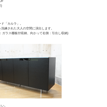
DF
)
ード「カルラ」。
を洗練された大人の空間に演出します。
：ガラス棚板付収納、向かって右側：引出し収納)
さい。