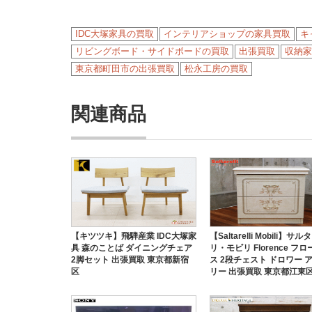
IDC大塚家具の買取
インテリアショップの家具買取
キ
リビングボード・サイドボードの買取
出張買取
収納家
東京都町田市の出張買取
松永工房の買取
関連商品
【キツツキ】飛騨産業 IDC大塚家
【Saltarelli Mobili】サ
具 森のことば ダイニングチェア
リ・モビリ Florence フ
2脚セット 出張買取 東京都新宿
ス 2段チェスト ドロワー 
区
リー 出張買取 東京都江東