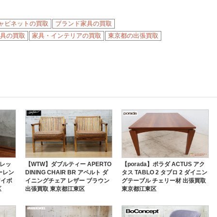
ャビネットの買取
ブランド家具の買取
具の買取
家具・インテリアの買取
東京都の出張買取
ルタレッ
【WTW】ダブルティー APERTO
【porada】ポラダ ACTUS アク
ローレン
DINING CHAIR BR アペルト ダ
タス TABLO 2 タブロ 2 ダイニン
アイボ
イニングチェア レザー ブラウン
グテーブル チェリー材 出張買取
区
出張買取 東京都江東区
東京都江東区