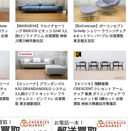
une
【MARUICHI】マルイチセーリ
【BoConcept】ボーコンセプト
/ラン
ング BIOCCO ビオッコ 2240 3人
Schelly シェリー ラウンジチェア
 出張
掛けソファ デニム 出張買取 神奈
&オットマン パープル 出張買取
川県川崎市麻生区
東京都文京区
ミリーイ
【カッシーナ】グランダンゴロ
【キツツキ】飛騨産業
ルチェ
K02 GRANDANGOLO システム
CRESCENT クレセント アーム
ェア
2人掛けソファ オットマン フラ
チェア 板座 ダイニングチェア ウ
出張買取
ンチェスコ・ビンファレ 出張買
ォールナット材 4脚セット 出張
取 東京都新宿区
買取 神奈川県横浜市青葉区