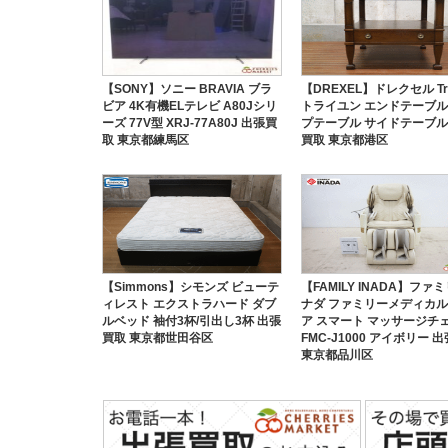
【SONY】ソニー BRAVIA ブラ
【DREXEL】ドレクセル Tri
ビア 4K有機ELテレビ A80Jシリ
トライユン エンドテーブル
ーズ 77V型 XRJ-77A80J 出張買
プテーブル サイドテーブル
取 東京都練馬区
買取 東京都港区
【Simmons】シモンズ ビューテ
【FAMILY INADA】ファ
ィレスト エクストラハード ダブ
ナダ ファミリーメディカ
ルベッド 袖付3杯/引出し3杯 出張
ア スマート マッサージチ
買取 東京都世田谷区
FMC-J1000 アイボリー 
東京都品川区