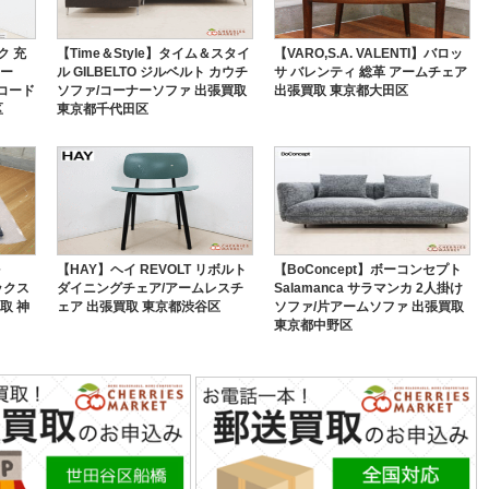
ク 充
【Time＆Style】タイム＆スタイ
【VARO,S.A. VALENTI】バロッ
ナー
ル GILBELTO ジルベルト カウチ
サ バレンティ 総革 アームチェア
 コード
ソファ/コーナーソファ 出張買取
出張買取 東京都大田区
区
東京都千代田区
【HAY】ヘイ REVOLT リボルト
【BoConcept】ボーコンセプト
ラックス
ダイニングチェア/アームレスチ
Salamanca サラマンカ 2人掛け
取 神
ェア 出張買取 東京都渋谷区
ソファ/片アームソファ 出張買取
東京都中野区