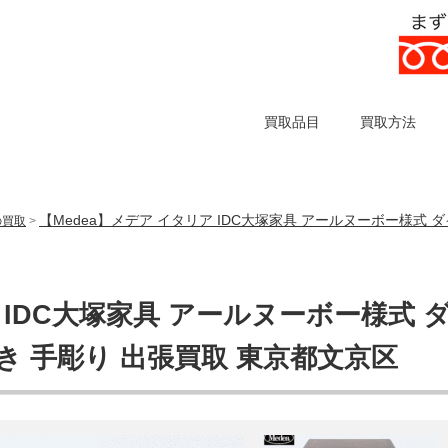
買取品目
買取方法
【Medea】メデア イタリア IDC大塚家具 アールヌーボー様式 
の買取
>
 IDC大塚家具 アールヌーボー様式 
き 手彫り 出張買取 東京都文京区