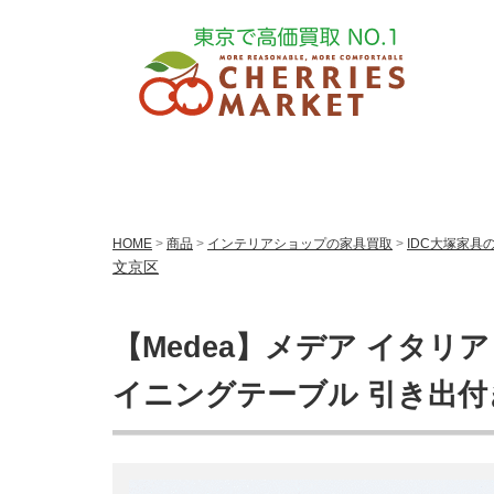
HOME
>
商品
>
インテリアショップの家具買取
>
IDC大塚家具
文京区
【Medea】メデア イタリア
イニングテーブル 引き出付