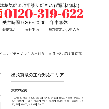
販売商品
会社案内
無料査定のお申込み
ダイニングテーブル 引き出付き 手彫り 出張買取 東京都
出張買取の主な対応エリア
ダ
東京23区内
世田谷区
港区
目黒区
品川区
大田区
渋谷区
新宿区
中野区
杉並区
練
馬区
豊島区
千代田区
文京区
中央区
江東区
墨田区
荒川区
葛飾区
台東
区
北区
板橋区
江戸川区
足立区