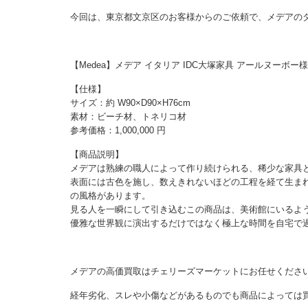
今回は、東京都文京区のお客様からのご依頼で、メデアの
【Medea】メデア イタリア IDC大塚家具 アールヌーボ
【仕様】
サイズ：約 W90×D90×H76cm
素材：ビーチ材、トネリコ材
参考価格：1,000,000 円
【商品説明】
メデアは熟練の職人によって作り続けられる、稀少な家具
表面には古色を施し、数えきれないほどの工程を経て生ま
の風格があります。
見る人を一瞬にして引き込むこの商品は、美術館にいるよ
優雅な世界観に演出するだけではなく極上な時間を自宅で
メデアの高価買取はチェリーズマーケットにお任せくださ
経年劣化、スレや小傷などがあるものでも商品によっては