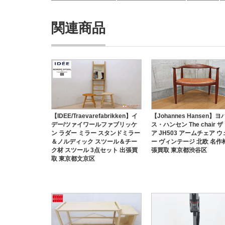
関連商品
【IDEE/Traevarefabrikken】イ
【Johannes Hansen】ヨ
デー/ツァイワールファブリッケ
ス・ハンセン The chair 
ン ラダー ミラー スタンドミラー
ア JH503 アームチェア 
＆ノルディック スツール＆チー
ー ヴィンテージ 北欧 名作
ク材 スツール 3点セット 出張買
張買取 東京都渋谷区
取 東京都文京区