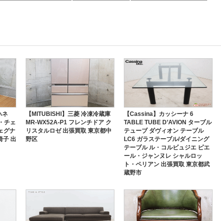
ハネ
【MITUBISHI】三菱 冷凍冷蔵庫
【Cassina】カッシーナ 6
ザ・チェ
MR-WX52A-P1 フレンチドア ク
TABLE TUBE D’AVION ターブル
ウェグナ
リスタルロゼ 出張買取 東京都中
テューブ ダヴィオン テーブル
椅子 出
野区
LC6 ガラステーブル/ダイニング
テーブル ル・コルビュジエ ピエ
ール・ジャンヌレ シャルロッ
ト・ペリアン 出張買取 東京都武
蔵野市