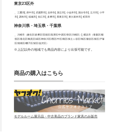
東京23区外
三鷹市
府中市
武蔵野市
吉祥寺
国立市
小金井市
国分寺市
立川市
小平
市
調布市
稲城市
狛江市
多摩市
西東京市
東久留米市
町田市
神奈川県・埼玉県・千葉県
川崎市（麻生区/多摩区/宮前区/高津区/中原区/幸区/川崎区）
横浜市（青葉区/都
筑区/港北区/鶴見区/緑区/神奈川区/西区/中区/南区/保土ヶ谷区/旭区/瀬谷区/泉区/戸塚
区/港南区/磯子区/栄区/金沢区）
※上記以外の地域でも商品内容により出張可能です。
商品の購入はこちら
モデルルーム展示品・中古美品のブランド家具のみ販売