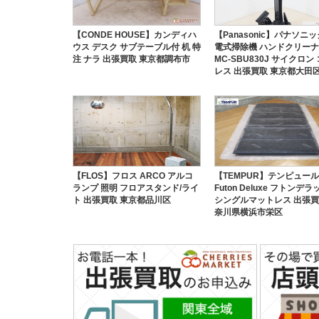
【CONDE HOUSE】カンディハ
【Panasonic】パナソニッ
ウス デスク サブテーブル付 机 特
電式掃除機 ハンドクリー
注 ナラ 出張買取 東京都調布市
MC-SBU830J サイクロン
レス 出張買取 東京都大田
【FLOS】フロス ARCO アルコ
【TEMPUR】テンピュール
ランプ 照明 フロアスタンド/ライ
Futon Deluxe フトンデ
ト 出張買取 東京都品川区
シングルマットレス 出張買
奈川県横浜市栄区