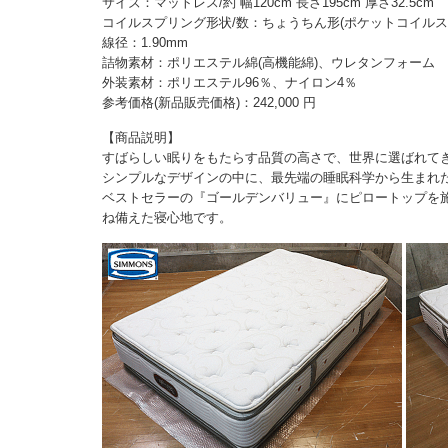
サイズ：マットレス/約 幅120cm 長さ195cm 厚さ32.5cm
コイルスプリング形状/数：ちょうちん形(ポケットコイルスプリ
線径：1.90mm
詰物素材：ポリエステル綿(高機能綿)、ウレタンフォーム
外装素材：ポリエステル96％、ナイロン4％
参考価格(新品販売価格)：242,000 円
【商品説明】
すばらしい眠りをもたらす品質の高さで、世界に選ばれて
シンプルなデザインの中に、最先端の睡眠科学から生まれ
ベストセラーの『ゴールデンバリュー』にピロートップを
ね備えた寝心地です。