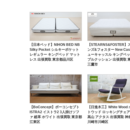
【日本ベッド】NIHON BED NB
【STEARNS&FOSTER
Silky Pocket シルキーポケット
ンズ&フォスター New Cast
レギュラー キングベッド マット
ューキャッスル キングベッ
レス 出張買取 東京都品川区
ブルクッション 出張買取 
三鷹市
【BoConcept】ボーコンセプト
【日進木工】White Wood
ISTRA2 イストラ2 3人掛けソフ
トウッド ロッキングチェア
ァ 総革 ホワイト 出張買取 東京都
高山 アクタス 出張買取 神
江東区
川崎市川崎区