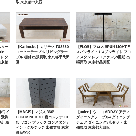
取 東京都中央区
】スター
【Karimoku】カリモク TU3280
【FLOS】フロス SPUN LIGHT F
le ニ
コーヒーテーブル リビングテー
スパンライト / スプンライト フロ
ド ダ
ブル 棚付 出張買取 東京都千代田
アスタンド/フロアランプ/照明 出
東京都
区
張買取 東京都品川区
 ホワイ
【MAGIS】マジス 360°
【unico】ウニコ ADDAY アディ
 飛騨
CONTAINER 360度コンテナ 10
ダイニングテーブル&ダイニング
奈川県
段 ワゴン ブラック コンスタンテ
チェア ダイニング5点セット 出
ィン・グルチッチ 出張買取 東京
張買取 東京都大田区
都新宿区