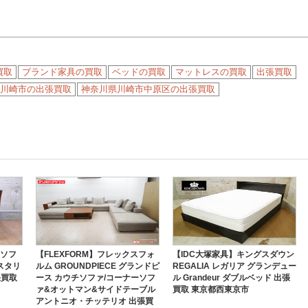
買取
ブランド家具の買取
ベッドの買取
マットレスの買取
出張買取
川崎市の出張買取
神奈川県川崎市中原区の出張買取
】ソフ
【FLEXFORM】フレックスフォ
【IDC大塚家具】キングスダウン
ルスタリ
ルム GROUNDPIECE グランドピ
REGALIA レガリア グランデュー
張買取
ース カウチソファ/コーナーソフ
ル Grandeur ダブルベッド 出張
ァ&オットマン&サイドテーブル
買取 東京都西東京市
アントニオ・チッテリオ 出張買