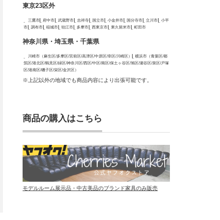
東京23区外
三鷹市
府中市
武蔵野市
吉祥寺
国立市
小金井市
国分寺市
立川市
小平
市
調布市
稲城市
狛江市
多摩市
西東京市
東久留米市
町田市
神奈川県・埼玉県・千葉県
川崎市（麻生区/多摩区/宮前区/高津区/中原区/幸区/川崎区）
横浜市（青葉区/都
筑区/港北区/鶴見区/緑区/神奈川区/西区/中区/南区/保土ヶ谷区/旭区/瀬谷区/泉区/戸塚
区/港南区/磯子区/栄区/金沢区）
※上記以外の地域でも商品内容により出張可能です。
商品の購入はこちら
モデルルーム展示品・中古美品のブランド家具のみ販売