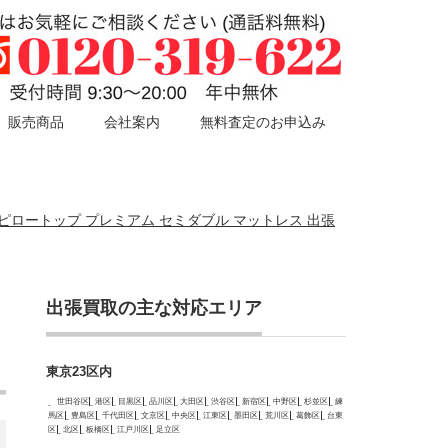
販売商品
会社案内
無料査定のお申込み
 ピロートップ プレミアム セミダブル マットレス 出張
出張買取の主な対応エリア
東京23区内
世田谷区
港区
目黒区
品川区
大田区
渋谷区
新宿区
中野区
杉並区
練
馬区
豊島区
千代田区
文京区
中央区
江東区
墨田区
荒川区
葛飾区
台東
区
北区
板橋区
江戸川区
足立区