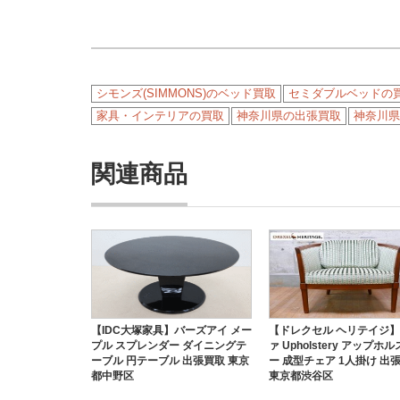
シモンズ(SIMMONS)のベッド買取
セミダブルベッドの
家具・インテリアの買取
神奈川県の出張買取
神奈川県
関連商品
【IDC大塚家具】バーズアイ メー
【ドレクセル ヘリテイジ
プル スプレンダー ダイニングテ
ァ Upholstery アップホ
ーブル 円テーブル 出張買取 東京
ー 成型チェア 1人掛け 出
都中野区
東京都渋谷区