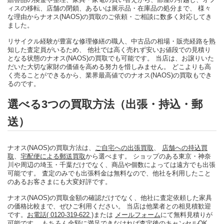
ィスの移転、店舗の閉鎖、あるいは展示品・在庫品の処分まで、 様々
な理由からナオス(NAOS)の買取のご依頼・ご相談に数多く対応してき
ました。
リサイクル経験が豊富な修理修繕の職人、中古品の相場・販売経路を熟
知した査定員がいるため、 他社では高く売れず安いお値段での見積り
となる状態のナオス(NAOS)の買取でも可能です。 当店は、お譲りいた
だいた大切な家財の価値を高める努力を惜しみません。 どこよりも高
く売ることができるから、業界最高値でのナオス(NAOS)の買取もでき
るのです。
選べる3つの買取方法（出張・持込・郵
送）
ナオス(NAOS)の買取方法は、
ご自宅への出張買取
、
店舗への持込買
取
、
宅配便による郵送買取
から選べます。 ショップのある東京・神奈
川や周辺の埼玉・千葉だけでなく、商品や個数によっては遠方でも出張
可能です。 査定のみでも出張料金は無料なので、他社を利用したこと
のあるお客さまにも大変好評です。
ナオス(NAOS)の買取金額の確認だけでなく、他社に査定依頼した家具
の価格比較まで、ぜひご利用ください。 当店は他業者との相見積歓迎
です。
お電話( 0120-319-622 )
または
メールフォーム
にて無料見積りが
可能です。 もちろん金額に満足できなければ査定後のキャンセルOK。