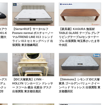
】エアウ
【Serta×RUF】サータ×ルフ
【家具蔵】KAGURA 無垢材
01-K
Posture normal ポスチャーノー
TABLE GLARE テーブル グレア
京都大
マル/TREND LINE 013 トレンド
リビングテーブル/センターテー
ライン 013 セミキングベッド 出
ブル 出張買取 埼玉県さいたま市
張買取 東京都練馬区
中央区
キングス
【IDC大塚家具】LYNN・
【Simmons】シモンズ IDC大塚
ンデュ
HOLLYN リンホーリン ドレッサ
家具 ゴールデンバリュー クイー
ルクッ
ー スツール 鏡台 化粧台 デスク
ンベッド マットレス 出張買取 東
鷹市
出張買取 東京都目黒区
京都墨田区