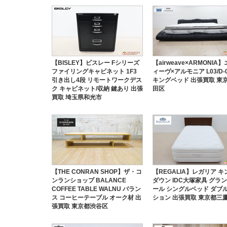
【BISLEY】ビスレー Fシリーズ
【airweave×ARMONIA
ファイリングキャビネット 1F3
ィーヴ×アルモニア L03/D-0
引き出し4段 リモートワークデス
キングベッド 出張買取 東
ク キャビネット/収納 鍵あり 出張
田区
買取 埼玉県和光市
【THE CONRAN SHOP】ザ・コ
【REGALIA】レガリア 
ンランショップ BALANCE
ダウン IDC大塚家具 グラ
COFFEE TABLE WALNU バラン
ール シングルベッド ダブ
ス コーヒーテーブル オーク材 出
ション 出張買取 東京都三
張買取 東京都渋谷区