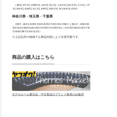
三鷹市
府中市
武蔵野市
吉祥寺
国立市
小金井市
国分寺市
立川市
小平
市
調布市
稲城市
狛江市
多摩市
西東京市
東久留米市
町田市
神奈川県・埼玉県・千葉県
川崎市（麻生区/多摩区/宮前区/高津区/中原区/幸区/川崎区）
横浜市（青葉区/都
筑区/港北区/鶴見区/緑区/神奈川区/西区/中区/南区/保土ヶ谷区/旭区/瀬谷区/泉区/戸塚
区/港南区/磯子区/栄区/金沢区）
※上記以外の地域でも商品内容により出張可能です。
商品の購入はこちら
モデルルーム展示品・中古美品のブランド家具のみ販売