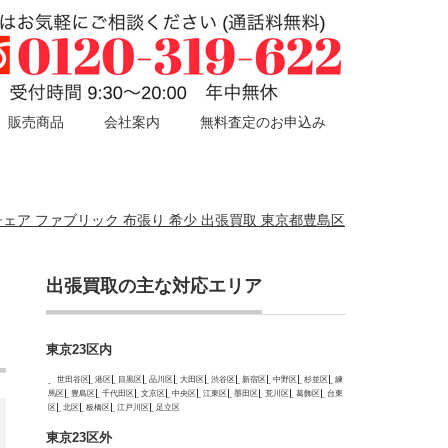
販売商品
会社案内
無料査定のお申込み
ブンチェア ファブリック 布張り 希少 出張買取 東京都豊島区
出張買取の主な対応エリア
ッ
東京23区内
世田谷区
港区
目黒区
品川区
大田区
渋谷区
新宿区
中野区
杉並区
練
馬区
豊島区
千代田区
文京区
中央区
江東区
墨田区
荒川区
葛飾区
台東
区
北区
板橋区
江戸川区
足立区
東京23区外