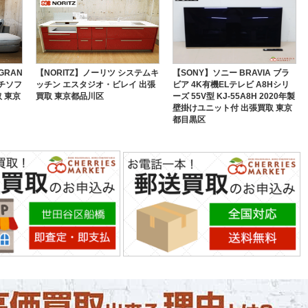
GRAN
【NORITZ】ノーリツ システムキ
【SONY】ソニー BRAVIA ブラ
ウチソフ
ッチン エスタジオ・ビレイ 出張
ビア 4K有機ELテレビ A8Hシリ
 東京
買取 東京都品川区
ーズ 55V型 KJ-55A8H 2020年製
壁掛けユニット付 出張買取 東京
都目黒区