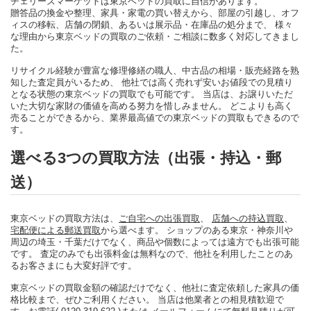
チェリーズマーケットは東京ベッドの買取に自信があります。
贈答品の換金や整理、家具・家電の買い替えから、部屋の引越し、オフ
ィスの移転、店舗の閉鎖、あるいは展示品・在庫品の処分まで、 様々
な理由から東京ベッドの買取のご依頼・ご相談に数多く対応してきまし
た。
リサイクル経験が豊富な修理修繕の職人、中古品の相場・販売経路を熟
知した査定員がいるため、 他社では高く売れず安いお値段での見積り
となる状態の東京ベッドの買取でも可能です。 当店は、お譲りいただ
いた大切な家財の価値を高める努力を惜しみません。 どこよりも高く
売ることができるから、業界最高値での東京ベッドの買取もできるので
す。
選べる3つの買取方法（出張・持込・郵
送）
東京ベッドの買取方法は、
ご自宅への出張買取
、
店舗への持込買取
、
宅配便による郵送買取
から選べます。 ショップのある東京・神奈川や
周辺の埼玉・千葉だけでなく、商品や個数によっては遠方でも出張可能
です。 査定のみでも出張料金は無料なので、他社を利用したことのあ
るお客さまにも大変好評です。
東京ベッドの買取金額の確認だけでなく、他社に査定依頼した家具の価
格比較まで、ぜひご利用ください。 当店は他業者との相見積歓迎で