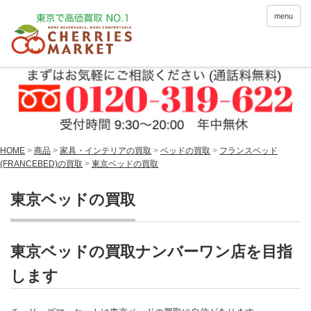
menu
HOME
>
商品
>
家具・インテリアの買取
>
ベッドの買取
>
フランスベッド
(FRANCEBED)の買取
>
東京ベッドの買取
東京ベッドの買取
東京ベッドの買取ナンバーワン店を目指
します