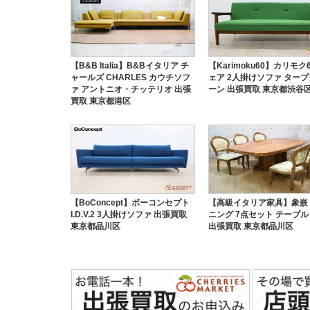
【B&B Italia】B&Bイタリア チ
【Karimoku60】カリモク6
ャールズ CHARLES カウチソフ
ェア 2人掛けソファ ター
ァ アントニオ・チッテリオ 出張
ーン 出張買取 東京都渋谷
買取 東京都港区
【BoConcept】ボーコンセプト
【高級イタリア家具】象嵌
I.D.V.2 3人掛けソファ 出張買取
ニング 7点セット テーブル
東京都品川区
出張買取 東京都品川区