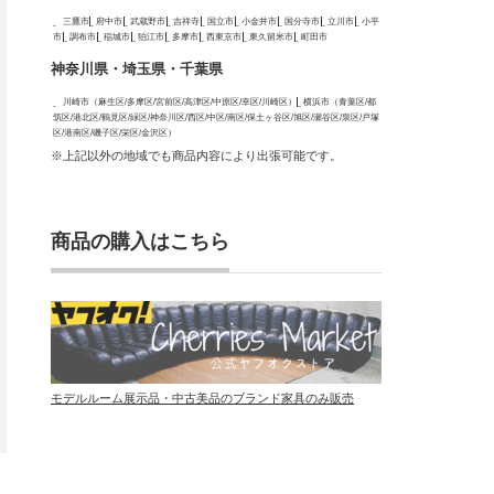
三鷹市
府中市
武蔵野市
吉祥寺
国立市
小金井市
国分寺市
立川市
小平
市
調布市
稲城市
狛江市
多摩市
西東京市
東久留米市
町田市
神奈川県・埼玉県・千葉県
川崎市（麻生区/多摩区/宮前区/高津区/中原区/幸区/川崎区）
横浜市（青葉区/都
筑区/港北区/鶴見区/緑区/神奈川区/西区/中区/南区/保土ヶ谷区/旭区/瀬谷区/泉区/戸塚
区/港南区/磯子区/栄区/金沢区）
※上記以外の地域でも商品内容により出張可能です。
商品の購入はこちら
モデルルーム展示品・中古美品のブランド家具のみ販売