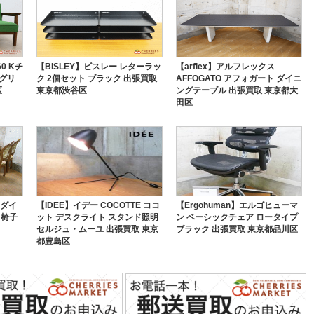
0 Kチ
【BISLEY】ビスレー レターラッ
【arflex】アルフレックス
プグリ
ク 2個セット ブラック 出張買取
AFFOGATO アフォガート ダイニ
区
東京都渋谷区
ングテーブル 出張買取 東京都大
田区
 ダイ
【IDEE】イデー COCOTTE ココ
【Ergohuman】エルゴヒューマ
 椅子
ット デスクライト スタンド照明
ン ベーシックチェア ロータイプ
セルジュ・ムーユ 出張買取 東京
ブラック 出張買取 東京都品川区
都豊島区