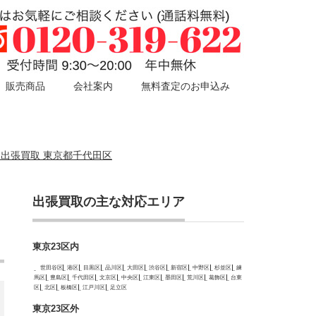
販売商品
会社案内
無料査定のお申込み
ツール 出張買取 東京都千代田区
出張買取の主な対応エリア
東京23区内
世田谷区
港区
目黒区
品川区
大田区
渋谷区
新宿区
中野区
杉並区
練
馬区
豊島区
千代田区
文京区
中央区
江東区
墨田区
荒川区
葛飾区
台東
区
北区
板橋区
江戸川区
足立区
東京23区外