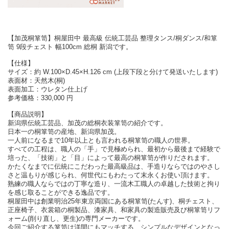
【加茂桐箪笥】桐屋田中 最高級 伝統工芸品 整理タンス/桐ダンス/和箪
笥 9段チェスト 幅100cm 総桐 新潟です。
【仕様】
サイズ：約 W.100×D.45×H.126 cm (上段下段と分けて発送いたします)
表面材：天然木(桐)
表面加工：ウレタン仕上げ
参考価格：330,000 円
【商品説明】
新潟県伝統工芸品、加茂の総桐衣装箪笥の紹介です。
日本一の桐箪笥の産地、新潟県加茂。
一人前になるまで10年以上とも言われる桐箪笥の職人の世界。
すべての工程は、職人の「手」で見極められ、最初から最後まで経験で
培った、「技術」と「目」によって最高の桐箪笥が作りだされます。
かたくなまでに伝統にこだわった最高級品は、手造りならではのやさし
さと温もりが感じられ、何世代にもわたって末永くお使い頂けます。
熟練の職人ならではの丁寧な造り、一流木工職人の卓越した技術と拘り
を感じ取ることができる逸品です。
桐屋田中は創業明治25年東京両国にある桐箪笥(たんす)、桐チェスト、
正座椅子、衣裳箱の桐製品、漆家具、和家具の製造販売及び桐箪笥リフ
ォーム(削り直し、更生)の専門メーカーです。
今回ご紹介する箪笥は洋間にもマッチする、シンプルなデザインとなっ