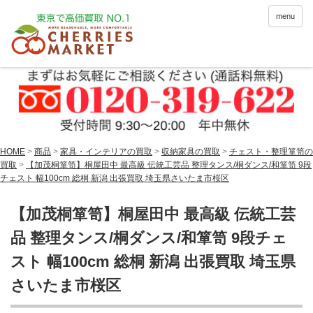
menu
HOME
>
商品
>
家具・インテリアの買取
>
収納家具の買取
>
チェスト・整理箪笥の
買取
>
【加茂桐箪笥】桐屋田中 最高級 伝統工芸品 整理タンス/桐ダンス/和箪笥 9段
チェスト 幅100cm 総桐 新潟 出張買取 埼玉県さいたま市桜区
【加茂桐箪笥】桐屋田中 最高級 伝統工芸
品 整理タンス/桐ダンス/和箪笥 9段チェ
スト 幅100cm 総桐 新潟 出張買取 埼玉県
さいたま市桜区