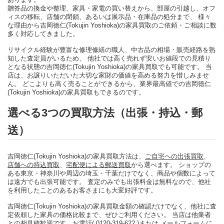
贈答品の換金や整理、家具・家電の買い替えから、部屋の引越し、オフ
ィスの移転、店舗の閉鎖、あるいは展示品・在庫品の処分まで、 様々
な理由から吉岡徳仁(Tokujin Yoshioka)の家具買取のご依頼・ご相談に数
多く対応してきました。
リサイクル経験が豊富な修理修繕の職人、中古品の相場・販売経路を熟
知した査定員がいるため、 他社では高く売れず安いお値段での見積り
となる状態の吉岡徳仁(Tokujin Yoshioka)の家具買取でも可能です。 当
店は、お譲りいただいた大切な家財の価値を高める努力を惜しみませ
ん。 どこよりも高く売ることができるから、業界最高値での吉岡徳仁
(Tokujin Yoshioka)の家具買取もできるのです。
選べる3つの買取方法（出張・持込・郵
送）
吉岡徳仁(Tokujin Yoshioka)の家具買取方法は、
ご自宅への出張買取
、
店舗への持込買取
、
宅配便による郵送買取
から選べます。 ショップの
ある東京・神奈川や周辺の埼玉・千葉だけでなく、商品や個数によって
は遠方でも出張可能です。 査定のみでも出張料金は無料なので、他社
を利用したことのあるお客さまにも大変好評です。
吉岡徳仁(Tokujin Yoshioka)の家具買取金額の確認だけでなく、他社に査
定依頼した家具の価格比較まで、ぜひご利用ください。 当店は他業者
との相見積歓迎です。
お電話( 0120-319-622 )
または
メールフォーム
に