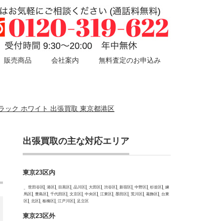
販売商品
会社案内
無料査定のお申込み
 壁掛けラック ホワイト 出張買取 東京都港区
出張買取の主な対応エリア
東京23区内
世田谷区
港区
目黒区
品川区
大田区
渋谷区
新宿区
中野区
杉並区
練
馬区
豊島区
千代田区
文京区
中央区
江東区
墨田区
荒川区
葛飾区
台東
区
北区
板橋区
江戸川区
足立区
東京23区外