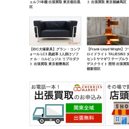
ェルフ/本棚 出張買取 東京都目黒
ト 出張買取 東京都練馬区
区
【IDC大塚家具】グラン・コンフ
【Frank Lloyd Wright
ォール LC3 黒総革 1人掛けソフ
ロイドライト TALIESIN3
ァ ル・コルビュジエ リプロダク
セン3 ヤマギワ テーブル
ト 出張買取 東京都豊島区
デスクライト 照明 出張買取
都新宿区