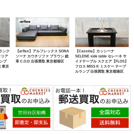
】フランク
【arflex】アルフレックス SONA
【Cassina】カッシーナ
 タリア
ソーナ カウチソファ ブラウン 総
SELENE side table セレーネ サ
ランプ
革 C.O.D 出張買取 東京都港区
イドテーブル スクエア【FLOS】
 東京
フロス MISS K ミスケー テーブ
ルランプ 出張買取 東京都港区