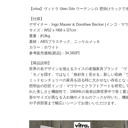
【vitra】ヴィトラ Uten.Silo ウーテンシロ 壁掛けラックで
【仕様】
デザイナー：Ingo Maurer & Dorothee Becker (イン
サイズ：W52 x H68 x D7cm
重量：約3kg
素材：ABSプラスチック、ニッケルメッキ
カラー：ホワイト
参考販売価格(新品)：34,560円
【商品説明】
世界の名デザインを揃えるスイスの老舗家具ブランド 「ヴィトラ
「モノを隠す」ではなく「格好良く見せる」新しい収納「
ミッドセンチュリーの家具を語る時に欠かせない存在とな
照明会の巨匠インゴ・マウラーとクラフトアートを研究し
れた美しさと機能性で、1969年の発表以降世界中で長く
形やサイズが異なる入れ物やメタルのフックが付いた、機
や子供部屋まで幅広いシーンでお使いいただけます。