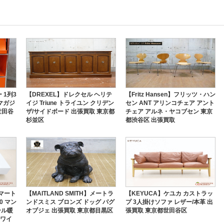
ー 1列3
【DREXEL】ドレクセル ヘリテ
【Fritz Hansen】フリッツ・ハン
マガジ
イジ Triune トライユン クリデン
セン ANT アリンコチェア アント
世田谷
ザ/サイドボード 出張買取 東京都
チェア アルネ・ヤコブセン 東京
杉並区
都渋谷区 出張買取
スマート
【MAITLAND SMITH】メートラ
【KEYUCA】ケユカ カストラッ
0 マン
ンドスミス ブロンズ ドッグ パグ
プ 3人掛けソファ レザー/本革 出
ール暖
オブジェ 出張買取 東京都目黒区
張買取 東京都世田谷区
ホワイ