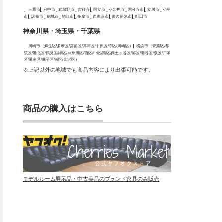
三鷹市
府中市
武蔵野市
吉祥寺
国立市
小金井市
国分寺市
立川市
小平
市
調布市
稲城市
狛江市
多摩市
西東京市
東久留米市
町田市
神奈川県・埼玉県・千葉県
川崎市（麻生区/多摩区/宮前区/高津区/中原区/幸区/川崎区）
横浜市（青葉区/都
筑区/港北区/鶴見区/緑区/神奈川区/西区/中区/南区/保土ヶ谷区/旭区/瀬谷区/泉区/戸塚
区/港南区/磯子区/栄区/金沢区）
※上記以外の地域でも商品内容により出張可能です。
商品の購入はこちら
モデルルーム展示品・中古美品のブランド家具のみ販売