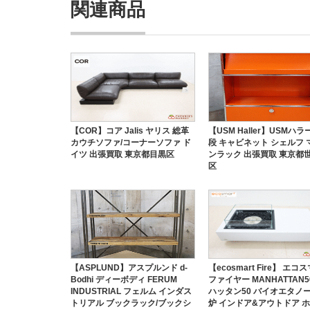
関連商品
【COR】コア Jalis ヤリス 総革
【USM Haller】USMハラ
カウチソファ/コーナーソファ ド
段 キャビネット シェルフ 
イツ 出張買取 東京都目黒区
ンラック 出張買取 東京都
区
【ASPLUND】アスプルンド d-
【ecosmart Fire】 エコ
Bodhi ディーボディ FERUM
ファイヤー MANHATTAN5
INDUSTRIAL フェルム インダス
ハッタン50 バイオエタノ
トリアル ブックラック/ブックシ
炉 インドア&アウトドア 