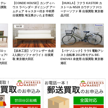
 テレ
【CONDE HOUSE】カンディハ
【HUKLA】フクラ KASTOR カ
張買取
ウス ラベンダー ダイニング アー
ストール N528 カウチソファ/コ
ムチェア キャスター付き 中村昇
ーナーソファ 革 出張買取 東京都
出張買取 埼玉県さいたま市南区
品川区
】バロッ
【浜本工芸】ソフトレザー 合皮
【パナソニック】ララ5 電動アシ
ェア/
2人掛けソファ ホワイト 出張買
スト自転車 2012年モデル BE-
ト レ
取 東京都大田区
ENDV63 未使用 出張買取 東京都
代田区
港区