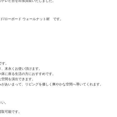
のテレビ台を出張買取いたしました。
AVボード/ローボード ウォールナット材 です。
介です。
り、末永くお使い頂けます。
や床に座る生活の方におすすめです。
な空間を演出できます。
みがあいまって、リビングを優しく爽やかな空間へ導いてくれます。
さい。
買取可能です。