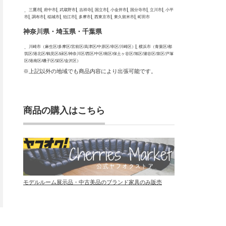
三鷹市
府中市
武蔵野市
吉祥寺
国立市
小金井市
国分寺市
立川市
小平
市
調布市
稲城市
狛江市
多摩市
西東京市
東久留米市
町田市
神奈川県・埼玉県・千葉県
川崎市（麻生区/多摩区/宮前区/高津区/中原区/幸区/川崎区）
横浜市（青葉区/都
筑区/港北区/鶴見区/緑区/神奈川区/西区/中区/南区/保土ヶ谷区/旭区/瀬谷区/泉区/戸塚
区/港南区/磯子区/栄区/金沢区）
※上記以外の地域でも商品内容により出張可能です。
商品の購入はこちら
モデルルーム展示品・中古美品のブランド家具のみ販売