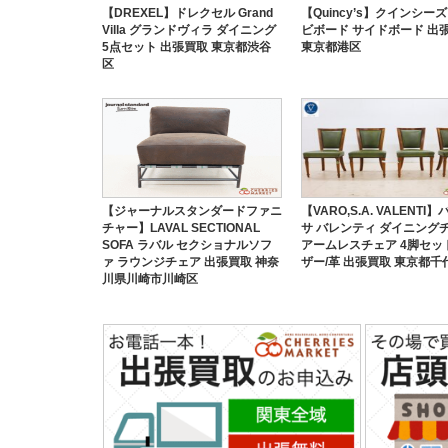
【DREXEL】ドレクセル Grand
【Quincy’s】クインシーズ
Villa グランドヴィラ ダイニング
ビボード サイドボード 出
5点セット 出張買取 東京都渋谷
東京都港区
区
【ジャーナルスタンダードファニ
【VARO,S.A. VALENTI
チャー】LAVAL SECTIONAL
サ バレンティ ダイニングチ
SOFA ラバル セクショナルソフ
アームレスチェア 4脚セッ
ァ ラウンジチェア 出張買取 神奈
ザー/革 出張買取 東京都千
川県川崎市川崎区