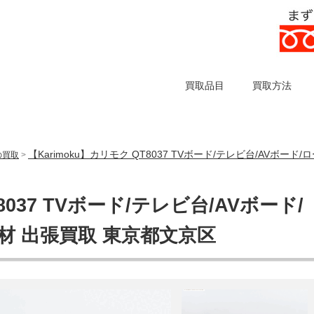
買取品目
買取方法
【Karimoku】カリモク QT8037 TVボード/テレビ台/AVボ
)の買取
>
8037 TVボード/テレビ台/AVボード/
材 出張買取 東京都文京区