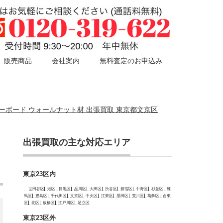
販売商品
会社案内
無料査定のお申込み
ード/ローボード ウォールナット材 出張買取 東京都文京区
出張買取の主な対応エリア
東京23区内
世田谷区
港区
目黒区
品川区
大田区
渋谷区
新宿区
中野区
杉並区
練
馬区
豊島区
千代田区
文京区
中央区
江東区
墨田区
荒川区
葛飾区
台東
区
北区
板橋区
江戸川区
足立区
東京23区外