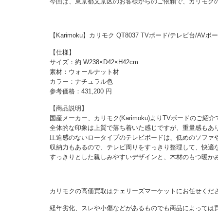
今回は、東京都文京区のお客様からのご依頼で、カリモク
【Karimoku】カリモク QT8037 TVボード/テレビ台/
【仕様】
サイズ：約 W238×D42×H42cm
素材：ウォールナット材
カラー：ナチュラル色
参考価格：431,200 円
【商品説明】
国産メーカー、カリモク(Karimoku)よりTVボードのご紹
全体的な印象は上質で落ち着いた感じですが、重量感もあ
圧迫感のないロータイプのテレビボードは、低めのソファ
収納力もあるので、テレビ周りをすっきり整理して、快適
すっきりとした親しみやすいデザインと、木材のもつ暖か
カリモクの高価買取はチェリーズマーケットにお任せくだ
経年劣化、スレや小傷などがあるものでも商品によっては