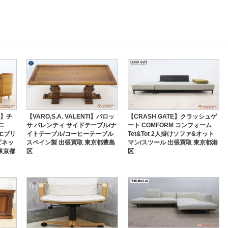
NI】チ
【VARO,S.A. VALENTI】バロッ
【CRASH GATE】クラッシュゲ
ニ
サ バレンティ サイドテーブル/ナ
ート COMFORM コンフォーム
 エブリ
イトテーブル/コーヒーテーブル
Tet&Tot 2人掛けソファ&オット
ビネッ
スペイン製 出張買取 東京都豊島
マン/スツール 出張買取 東京都港
東京都
区
区