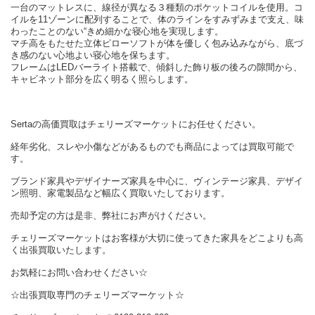
一台のマットレスに、線径が異なる３種類のポケットコイルを使用。コ
イルを11ゾーンに配列することで、体のラインをすみずみまで支え、味
わったことのない“きめ細かな寝心地を実現します。
マチ高をもたせた立体ピローソフトが体を優しく包み込みながら、底づ
き感のない心地よい寝心地を保ちます。
フレームはLEDバーライト搭載で、傾斜した飾り板の後ろの隙間から、
キャビネット部分を広く明るく照らします。
Sertaの高価買取はチェリーズマーケットにお任せください。
経年劣化、スレや小傷などがあるものでも商品によっては買取可能で
す。
ブランド家具やデザイナーズ家具を中心に、ヴィンテージ家具、デザイ
ン照明、家電製品など幅広く買取いたしております。
売却予定の方は是非、弊社にお声がけください。
チェリーズマーケットはお客様が大切に使ってきた家具をどこよりも高
く出張買取いたします。
お気軽にお問い合わせください☆
☆出張買取専門のチェリーズマーケット☆