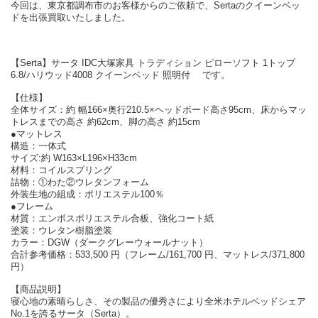
今回は、東京都調布市のお客様からのご依頼で、Sertaのクイーンベッ
ドを出張買取いたしました。
【Serta】サータ IDC大塚家具 トラディション ピローソフト 1トップ
6.8/ハリウッド4008 クイーンベッド 照明付 です。
【仕様】
全体サイズ：約 幅166×奥行210.5×ヘッドボード高さ95cm、床からマッ
トレスまでの高さ 約62cm、脚の高さ 約15cm
●マットレス
構造：一体式
サイズ:約 W163×L196×H33cm
材料：コイルスプリング
詰物：①わた②ウレタンフォーム
外装生地の組成：ポリエステル100％
●フレーム
材質：エンボスポリエステル合板、強化コート紙
塗装：ウレタン樹脂塗装
カラー：DGW（ダークグレーウォールナット）
合計参考価格：533,500 円（フレーム/161,700 円、マットレス/371,800
円）
【商品説明】
寝心地の素晴らしさ、その製品の優秀さにより全米ホテルベッドシェア
No.1を誇るサータ（Serta）。