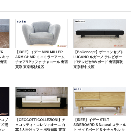
ER
【IDEE】イデー MINI MILLER
【BoConcept】ボーコンセプト
ル キッ
ARM CHAIR ミニミラーアーム
LUGANO ルガーノ テレビボー
 出張
チェア/1Pソファ チャコール 出張
ド/テレビ台/AVボード 出張買取
買取 東京都杉並区
東京都中央区
ヤコブ
【CECCOTTI COLLEZIONI】チ
【IDEE】イデー STILT
プ/照
ェコッティ・コレツィオーニ 白
SIDEBOARD S Natural スティル
ハン
革 3人掛けソファ 出張買取 東京
ト サイドボード S ナチュラル キ