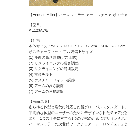
【Herman Miller】ハーマンミラー アーロンチェア ポ
【型番】
AE123AWB
【仕様】
本体サイズ：W67.5×D60×H91～105.5cm、SH41.5～56c
ポスチャーフィット フル装備 Bサイズ
(1) 座面の高さ調整(ガス圧式)
(2) リクライニングの硬さ調整
(3) リクライニングの範囲設定
(4) 前傾チルト
(5) ポスチャーフィット調節
(6) アームの高さ調節
(7) アームの角度調節
【商品説明】
あらゆる体型と姿勢に対応した新グローバルスタンダード
平均的な体型のユーザーのためにデザインされたチェアだ
また、1つの仕事に対する1つの姿勢のためにデザインされ
ハーマンミラーの次世代ワークチェア「アーロンチェア」