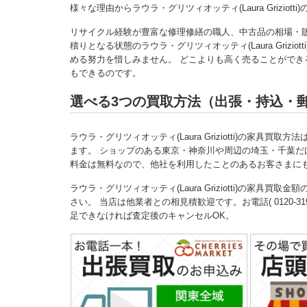
様々な理由からラウラ・グリツィオッティ(Laura Grizi
リサイクル経験が豊富な修理修繕の職人、中古品の相場・
積りとなる状態のラウラ・グリツィオッティ(Laura Griz
める努力を惜しみません。 どこよりも高く売ることができるから、
もできるのです。
選べる3つの買取方法（出張・持込・
ラウラ・グリツィオッティ(Laura Griziotti)の家具買取方法
ます。 ショップのある東京・神奈川や周辺の埼玉・千葉だ
料金は無料なので、他社を利用したことのあるお客さまに
ラウラ・グリツィオッティ(Laura Griziotti)の家
さい。 当店は他業者との相見積歓迎です。お電話( 0120-319-
足できなければ査定後のキャンセルOK。