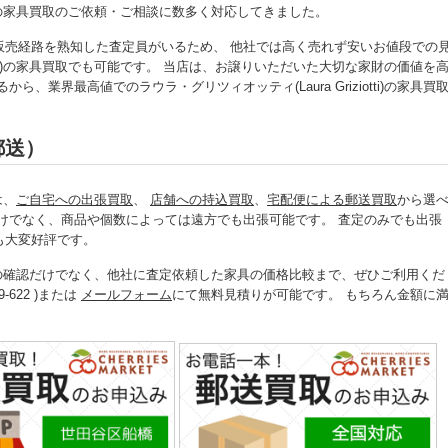
otti)の家具買取のご依頼・ご相談に数多く対応してきました。
販売経路を熟知した査定員がいるため、 他社では高く売れず安いお値段での
iotti)の家具買取でも可能です。 当店は、お譲りいただいた大切な家財の価値を
業界最高値でのラウラ・グリツィオッティ(Laura Griziotti)の家具買
郵送）
は、
ご自宅への出張買取
、
店舗への持込買取
、
宅配便による郵送買取
から選
けでなく、商品や個数によっては遠方でも出張可能です。 査定のみでも出張
も大変好評です。
具買取金額の確認だけでなく、他社に査定依頼した家具の価格比較まで、ぜひご利用くだ
622 )または
メールフォーム
にて無料見積りが可能です。 もちろん金額に