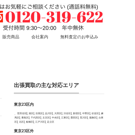
販売商品
会社案内
無料査定のお申込み
出張買取の主な対応エリア
東京23区内
世田谷区
港区
目黒区
品川区
大田区
渋谷区
新宿区
中野区
杉並区
練
馬区
豊島区
千代田区
文京区
中央区
江東区
墨田区
荒川区
葛飾区
台東
区
北区
板橋区
江戸川区
足立区
東京23区外