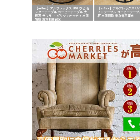
【arflex】アルフレックス UVI ウビ セ
【arflex】アルフレックス UV
ンターテーブル コーヒーテーブル 大
イドテーブル コーヒーテーブ
理石 ラウラ ・ グリツィオッティ 出張
石 出張買取 東京都三鷹市
買取 東京都新宿区