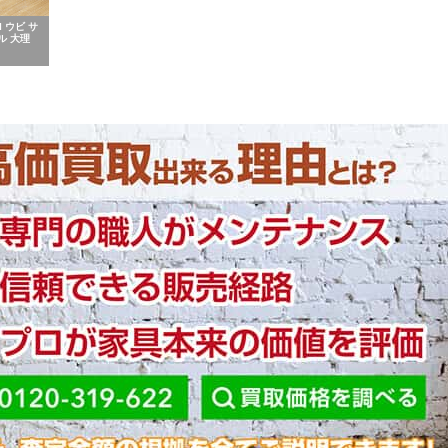
I ウビ サ
ル 大理