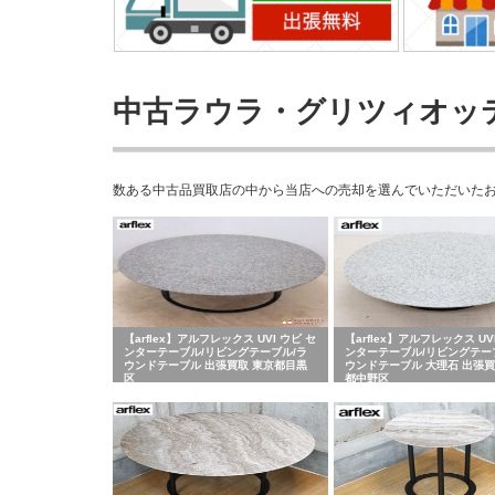
中古ラウラ・グリツィオッティ(L
数ある中古品買取店の中から当店への売却を選んでいただいたお客さまの
【arflex】アルフレックス UVI ウビ セ
【arflex】アルフレックス UV
ンターテーブル/リビングテーブル/ラ
ンターテーブル/リビングテー
ウンドテーブル 出張買取 東京都目黒
ウンドテーブル 大理石 出張買
区
都中野区