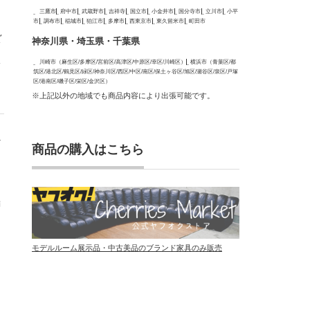
三鷹市
府中市
武蔵野市
吉祥寺
国立市
小金井市
国分寺市
立川市
小平
市
調布市
稲城市
狛江市
多摩市
西東京市
東久留米市
町田市
見
神奈川県・埼玉県・千葉県
高
取
川崎市（麻生区/多摩区/宮前区/高津区/中原区/幸区/川崎区）
横浜市（青葉区/都
筑区/港北区/鶴見区/緑区/神奈川区/西区/中区/南区/保土ヶ谷区/旭区/瀬谷区/泉区/戸塚
区/港南区/磯子区/栄区/金沢区）
※上記以外の地域でも商品内容により出張可能です。
べ
商品の購入はこちら
満
モデルルーム展示品・中古美品のブランド家具のみ販売