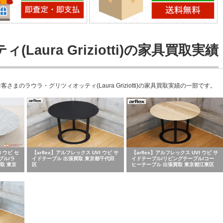
aura Griziotti)の家具買取実績
ラウラ・グリツィオッティ(Laura Griziotti)の家具買取実績の一部です。
I ウビ セ
【arflex】アルフレックス UVI ウビ サ
【arflex】アルフレックス UVI ウビ サ
ブル/ラ
イドテーブル 出張買取 東京都千代田
イドテーブル/リビングテーブル/コー
取 東京
区
ヒーテーブル 出張買取 東京都江東区