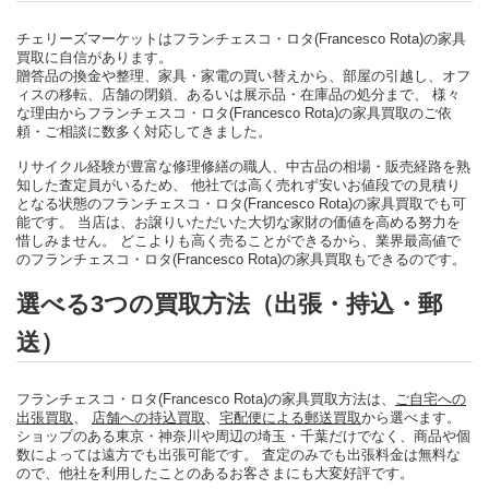
チェリーズマーケットはフランチェスコ・ロタ(Francesco Rota)の家具
買取に自信があります。
贈答品の換金や整理、家具・家電の買い替えから、部屋の引越し、オフ
ィスの移転、店舗の閉鎖、あるいは展示品・在庫品の処分まで、 様々
な理由からフランチェスコ・ロタ(Francesco Rota)の家具買取のご依
頼・ご相談に数多く対応してきました。
リサイクル経験が豊富な修理修繕の職人、中古品の相場・販売経路を熟
知した査定員がいるため、 他社では高く売れず安いお値段での見積り
となる状態のフランチェスコ・ロタ(Francesco Rota)の家具買取でも可
能です。 当店は、お譲りいただいた大切な家財の価値を高める努力を
惜しみません。 どこよりも高く売ることができるから、業界最高値で
のフランチェスコ・ロタ(Francesco Rota)の家具買取もできるのです。
選べる3つの買取方法（出張・持込・郵
送）
フランチェスコ・ロタ(Francesco Rota)の家具買取方法は、
ご自宅への
出張買取
、
店舗への持込買取
、
宅配便による郵送買取
から選べます。
ショップのある東京・神奈川や周辺の埼玉・千葉だけでなく、商品や個
数によっては遠方でも出張可能です。 査定のみでも出張料金は無料な
ので、他社を利用したことのあるお客さまにも大変好評です。