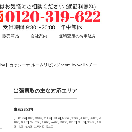
販売商品
会社案内
無料査定のお申込み
ina】カッシーナ ルームリビング team by wellis チー
出張買取の主な対応エリア
東京23区内
世田谷区
港区
目黒区
品川区
大田区
渋谷区
新宿区
中野区
杉並区
練
馬区
豊島区
千代田区
文京区
中央区
江東区
墨田区
荒川区
葛飾区
台東
区
北区
板橋区
江戸川区
足立区