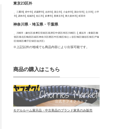
東京23区外
三鷹市
府中市
武蔵野市
吉祥寺
国立市
小金井市
国分寺市
立川市
小平
市
調布市
稲城市
狛江市
多摩市
西東京市
東久留米市
町田市
神奈川県・埼玉県・千葉県
川崎市（麻生区/多摩区/宮前区/高津区/中原区/幸区/川崎区）
横浜市（青葉区/都
筑区/港北区/鶴見区/緑区/神奈川区/西区/中区/南区/保土ヶ谷区/旭区/瀬谷区/泉区/戸塚
区/港南区/磯子区/栄区/金沢区）
※上記以外の地域でも商品内容により出張可能です。
商品の購入はこちら
モデルルーム展示品・中古美品のブランド家具のみ販売