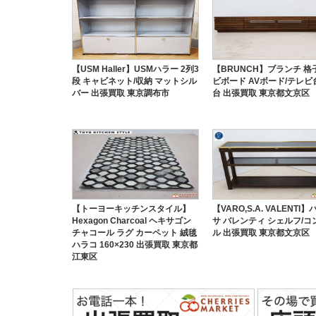
【USM Haller】USMハラー 2列3
【BRUNCH】ブランチ 格
段 キャビネット/収納 マットシル
ビボード AVボード/テレビ台
バー 出張買取 東京調布市
台 出張買取 東京都文京区
【トーヨーキッチンスタイル】
【VARO,S.A. VALENTI
Hexagon Charcoal ヘキサゴン
サ バレンティ シェルフ/コ
チャコール ラグ カーペット 絨毯
ル 出張買取 東京都文京区
ハラコ 160×230 出張買取 東京都
江東区