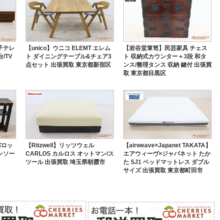
子テレ
【unico】ウニコ ELEMT エレム
【岩谷堂箪笥】民芸家具 チェス
/TV
ト ダイニングテーブル&チェア3
ト 収納式カウンター＋3段 和タ
点セット 出張買取 東京都新宿区
ンス/整理タンス 収納 鍵付 出張買
取 東京都目黒区
】バロッ
【Ritzwell】リッツウェル
【airweave×Japanet TAKATA】
ンソー
CARLOS カルロス オットマン/ス
エアウィーヴ×ジャパネット たか
ツール 出張買取 埼玉県朝霞市
た SJ1 ベッドマットレス ダブル
サイズ 出張買取 東京都町田市