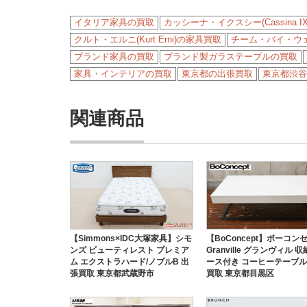
イタリア家具の買取
カッシーナ・イクスシー(Cassina I
クルト・エルニ(Kurt Erni)の家具買取
チーム・バイ・ウェリス(
ブランド家具の買取
ブランド製ガラステーブルの買取
家具・インテリアの買取
東京都の出張買取
東京都渋谷
関連商品
【Simmons×IDC大塚家具】シモ
【BoConcept】ボーコン
ンズ ビューティレスト プレミア
Granville グランヴィル 
ム エクストラハード/ノブルB 出
ース付き コーヒーテーブル
張買取 東京都武蔵野市
買取 東京都目黒区