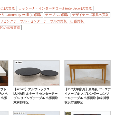
XC.)の買取
カッシーナ・インターデコール(interdecor)の買取
team by wellis)の買取
テーブルの買取
デザイナーズ家具の買取
リビングテーブル・センターテーブルの買取
出張買取
区の出張買取
セプト
【arflex】アルフレックス
【IDC大塚家具】最高級 バーズア
収納スペ
LUNARI ルナーリ センターテー
イメープル スプレンダー コンソ
 出張
ブル/リビングテーブル 出張買取
ールテーブル 出張買取 神奈川県
東京都港区
横浜市瀬谷区