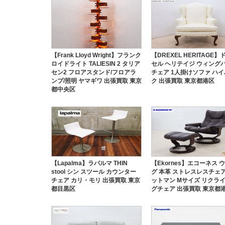
【Frank Lloyd Wright】フランク
【DREXEL HERITAGE
ロイドライト TALIESIN 2 タリア
セル ヘリテイジ ウィング
セン2 フロアスタンド/フロアラ
チェア 1人掛けソファ ハ
ンプ/照明 ヤマギワ 出張買取 東京
ク 出張買取 東京都港区
都中央区
【Lapalma】ラパルマ THIN
【Ekornes】エコーネス 
stool シン スツール カウンター
グ 本革 ストレスレスチェ
チェア カリ・モリ 出張買取 東京
ットマン Mサイズ リクラ
都目黒区
グチェア 出張買取 東京都