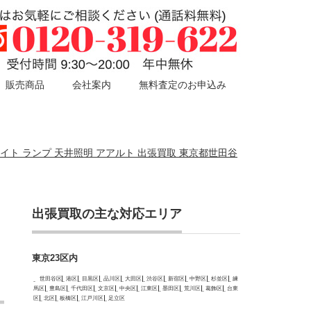
販売商品
会社案内
無料査定のお申込み
ダントライト ランプ 天井照明 アアルト 出張買取 東京都世田谷
出張買取の主な対応エリア
東京23区内
世田谷区
港区
目黒区
品川区
大田区
渋谷区
新宿区
中野区
杉並区
練
馬区
豊島区
千代田区
文京区
中央区
江東区
墨田区
荒川区
葛飾区
台東
区
北区
板橋区
江戸川区
足立区