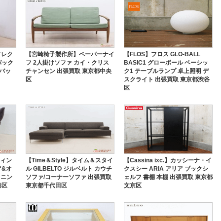
】ドレク
【宮崎椅子製作所】ペーパーナイ
【FLOS】フロス GLO-BALL
バック
フ 2人掛けソファ カイ・クリス
BASIC1 グローボール ベーシッ
イバッ
チャンセン 出張買取 東京都中央
ク1 テーブルランプ 卓上照明 デ
区
スクライト 出張買取 東京都渋谷
区
ウィン
【Time＆Style】タイム＆スタイ
【Cassina ixc.】カッシーナ・イ
ア&オ
ル GILBELTO ジルベルト カウチ
クスシー ARIA アリア ブックシ
イニン
ソファ/コーナーソファ 出張買取
ェルフ 書棚 本棚 出張買取 東京都
港区
東京都千代田区
文京区