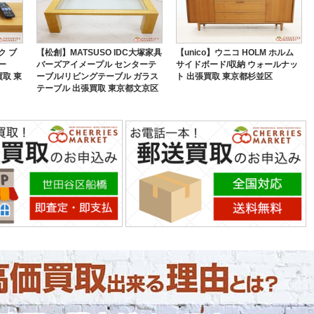
ク ブ
【松創】MATSUSO IDC大塚家具
【unico】ウニコ HOLM ホルム
ー
バーズアイメープル センターテ
サイドボード/収納 ウォールナッ
買取 東
ーブル/リビングテーブル ガラス
ト 出張買取 東京都杉並区
テーブル 出張買取 東京都文京区