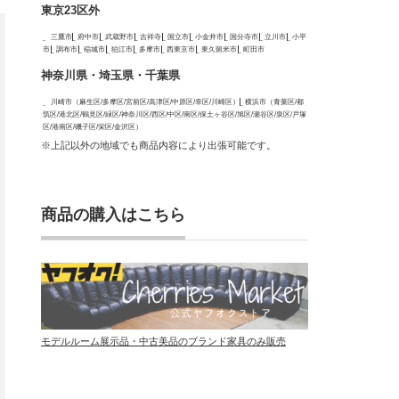
東京23区外
三鷹市
府中市
武蔵野市
吉祥寺
国立市
小金井市
国分寺市
立川市
小平
市
調布市
稲城市
狛江市
多摩市
西東京市
東久留米市
町田市
神奈川県・埼玉県・千葉県
川崎市（麻生区/多摩区/宮前区/高津区/中原区/幸区/川崎区）
横浜市（青葉区/都
筑区/港北区/鶴見区/緑区/神奈川区/西区/中区/南区/保土ヶ谷区/旭区/瀬谷区/泉区/戸塚
区/港南区/磯子区/栄区/金沢区）
※上記以外の地域でも商品内容により出張可能です。
商品の購入はこちら
モデルルーム展示品・中古美品のブランド家具のみ販売