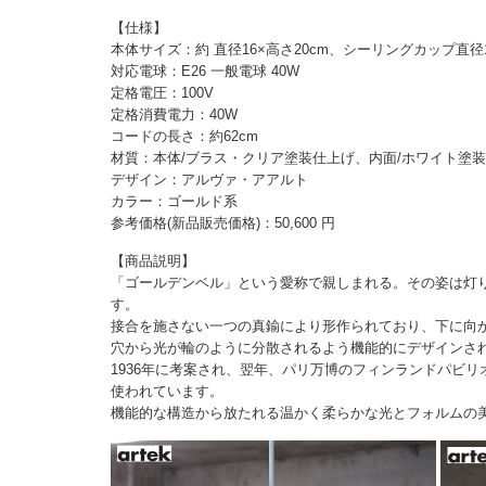
【仕様】
本体サイズ：約 直径16×高さ20cm、シーリングカップ直径1
対応電球：E26 一般電球 40W
定格電圧：100V
定格消費電力：40W
コードの長さ：約62cm
材質：本体/ブラス・クリア塗装仕上げ、内面/ホワイト塗装
デザイン：アルヴァ・アアルト
カラー：ゴールド系
参考価格(新品販売価格)：50,600 円
【商品説明】
「ゴールデンベル」という愛称で親しまれる。その姿は灯
す。
接合を施さない一つの真鍮により形作られており、下に向
穴から光が輪のように分散されるよう機能的にデザインさ
1936年に考案され、翌年、パリ万博のフィンランドパビ
使われています。
機能的な構造から放たれる温かく柔らかな光とフォルムの