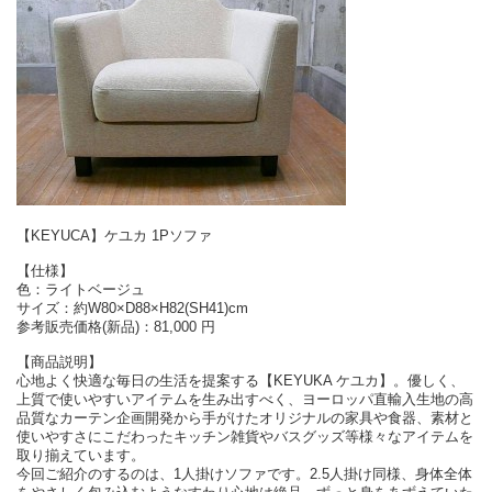
【KEYUCA】ケユカ 1Pソファ
【仕様】
色：ライトベージュ
サイズ：約W80×D88×H82(SH41)cm
参考販売価格(新品)：81,000 円
【商品説明】
心地よく快適な毎日の生活を提案する【KEYUKA ケユカ】。優しく、
上質で使いやすいアイテムを生み出すべく、ヨーロッパ直輸入生地の高
品質なカーテン企画開発から手がけたオリジナルの家具や食器、素材と
使いやすさにこだわったキッチン雑貨やバスグッズ等様々なアイテムを
取り揃えています。
今回ご紹介のするのは、1人掛けソファです。2.5人掛け同様、身体全体