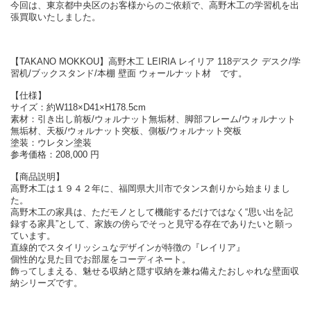
今回は、東京都中央区のお客様からのご依頼で、高野木工の学習机を出
張買取いたしました。
【TAKANO MOKKOU】高野木工 LEIRIA レイリア 118デスク デスク/学
習机/ブックスタンド/本棚 壁面 ウォールナット材 です。
【仕様】
サイズ：約W118×D41×H178.5cm
素材：引き出し前板/ウォルナット無垢材、脚部フレーム/ウォルナット
無垢材、天板/ウォルナット突板、側板/ウォルナット突板
塗装：ウレタン塗装
参考価格：208,000 円
【商品説明】
高野木工は１９４２年に、福岡県大川市でタンス創りから始まりまし
た。
高野木工の家具は、ただモノとして機能するだけではなく“思い出を記
録する家具”として、家族の傍らでそっと見守る存在でありたいと願っ
ています。
直線的でスタイリッシュなデザインが特徴の『レイリア』
個性的な見た目でお部屋をコーディネート。
飾ってしまえる、魅せる収納と隠す収納を兼ね備えたおしゃれな壁面収
納シリーズです。