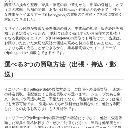
贈答品の換金や整理、家具・家電の買い替えから、部屋の引越し、オフ
ィスの移転、店舗の閉鎖、あるいは展示品・在庫品の処分まで、 様々
な理由からイエリアーダ(Hjellegjerde)の買取のご依頼・ご相談に数多く
対応してきました。
リサイクル経験が豊富な修理修繕の職人、中古品の相場・販売経路を熟
知した査定員がいるため、 他社では高く売れず安いお値段での見積り
となる状態のイエリアーダ(Hjellegjerde)の買取でも可能です。 当店は、
お譲りいただいた大切な家財の価値を高める努力を惜しみません。 ど
こよりも高く売ることができるから、業界最高値でのイエリアーダ
(Hjellegjerde)の買取もできるのです。
選べる3つの買取方法（出張・持込・郵
送）
イエリアーダ(Hjellegjerde)の買取方法は、
ご自宅への出張買取
、
店舗へ
の持込買取
、
宅配便による郵送買取
から選べます。 ショップのある東
京・神奈川や周辺の埼玉・千葉だけでなく、商品や個数によっては遠方
でも出張可能です。 査定のみでも出張料金は無料なので、他社を利用
したことのあるお客さまにも大変好評です。
イエリアーダ(Hjellegjerde)の買取金額の確認だけでなく、他社に査定依
頼した家具の価格比較まで、ぜひご利用ください。 当店は他業者との
相見積歓迎です。
お電話( 0120-319-622 )
または
メールフォーム
にて無