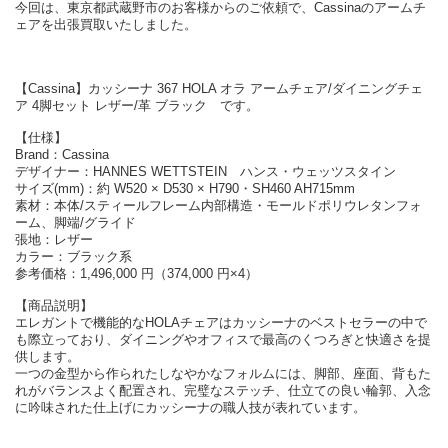
今回は、東京都武蔵野市のお客様からのご依頼で、Cassinaのアームチ
ェアを出張買取いたしました。
【Cassina】カッシーナ 367 HOLA オラ アームチェア/ダイニングチェ
ア 4脚セット レザー/革 ブラック です。
【仕様】
Brand：Cassina
デザイナー：HANNES WETTSTEIN ハンス・ウェッツスタイン
サイズ(mm)：約 W520 × D530 × H790・SH460 AH715mm
素材：本体/スティールフレーム内部構造・モールドポリウレタンフォ
ーム、脚端/グライド
張地：レザー
カラー：ブラック系
参考価格：1,496,000 円（374,000 円×4）
【商品説明】
エレガントで機能的なHOLAチェアはカッシーナのベストセラーの中で
も際立っており、ダイニングやオフィスで最高のくつろぎと快適さを提
供します。
一つの金型から作られたしなやかなフォルムには、脚部、座面、背もた
れがバランスよく配置され、完璧なステッチ、仕立ての良い輪郭、入念
に吟味された仕上げにカッシーナの職人技が表れています。