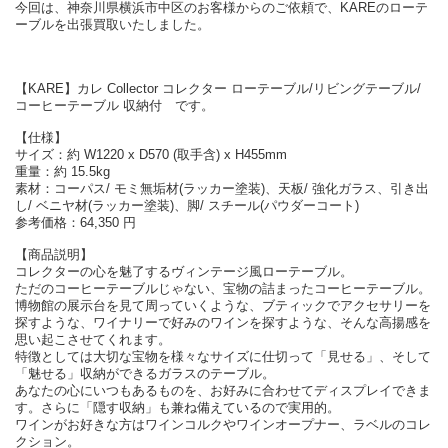
今回は、神奈川県横浜市中区のお客様からのご依頼で、KAREのローテ
ーブルを出張買取いたしました。
【KARE】カレ Collector コレクター ローテーブル/リビングテーブル/
コーヒーテーブル 収納付 です。
【仕様】
サイズ：約 W1220 x D570 (取手含) x H455mm
重量：約 15.5kg
素材：コーパス/ モミ無垢材(ラッカー塗装)、天板/ 強化ガラス、引き出
し/ ベニヤ材(ラッカー塗装)、脚/ スチール(パウダーコート)
参考価格：64,350 円
【商品説明】
コレクターの心を魅了するヴィンテージ風ローテーブル。
ただのコーヒーテーブルじゃない、宝物の詰まったコーヒーテーブル。
博物館の展示台を見て周っていくような、ブティックでアクセサリーを
探すような、ワイナリーで好みのワインを探すような、そんな高揚感を
思い起こさせてくれます。
特徴としては大切な宝物を様々なサイズに仕切って「見せる」、そして
「魅せる」収納ができるガラスのテーブル。
あなたの心にいつもあるものを、お好みに合わせてディスプレイできま
す。さらに「隠す収納」も兼ね備えているので実用的。
ワインがお好きな方はワインコルクやワインオープナー、ラベルのコレ
クション。