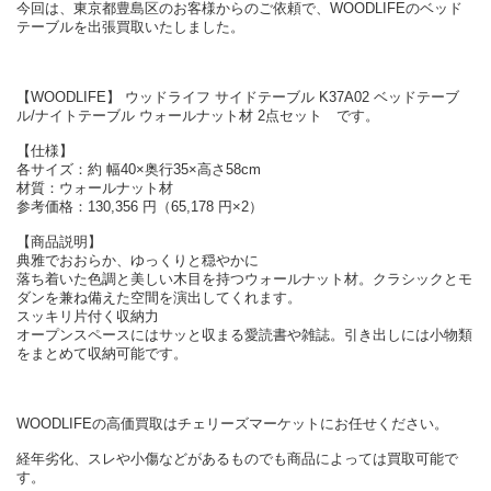
今回は、東京都豊島区のお客様からのご依頼で、WOODLIFEのベッド
テーブルを出張買取いたしました。
【WOODLIFE】 ウッドライフ サイドテーブル K37A02 ベッドテーブ
ル/ナイトテーブル ウォールナット材 2点セット です。
【仕様】
各サイズ：約 幅40×奥行35×高さ58cm
材質：ウォールナット材
参考価格：130,356 円（65,178 円×2）
【商品説明】
典雅でおおらか、ゆっくりと穏やかに
落ち着いた色調と美しい木目を持つウォールナット材。クラシックとモ
ダンを兼ね備えた空間を演出してくれます。
スッキリ片付く収納力
オープンスペースにはサッと収まる愛読書や雑誌。引き出しには小物類
をまとめて収納可能です。
WOODLIFEの高価買取はチェリーズマーケットにお任せください。
経年劣化、スレや小傷などがあるものでも商品によっては買取可能で
す。