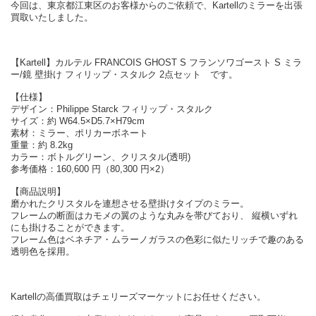
今回は、東京都江東区のお客様からのご依頼で、Kartellのミラーを出張
買取いたしました。
【Kartell】カルテル FRANCOIS GHOST S フランソワゴースト S ミラ
ー/鏡 壁掛け フィリップ・スタルク 2点セット です。
【仕様】
デザイン：Philippe Starck フィリップ・スタルク
サイズ：約 W64.5×D5.7×H79cm
素材：ミラー、ポリカーボネート
重量：約 8.2kg
カラー：ボトルグリーン、クリスタル(透明)
参考価格：160,600 円（80,300 円×2）
【商品説明】
磨かれたクリスタルを連想させる壁掛けタイプのミラー。
フレームの断面はカモメの翼のような丸みを帯びており、 縦横いずれ
にも掛けることができます。
フレーム色はベネチア・ムラーノガラスの色彩に似たリッチで趣のある
透明色を採用。
Kartellの高価買取はチェリーズマーケットにお任せください。