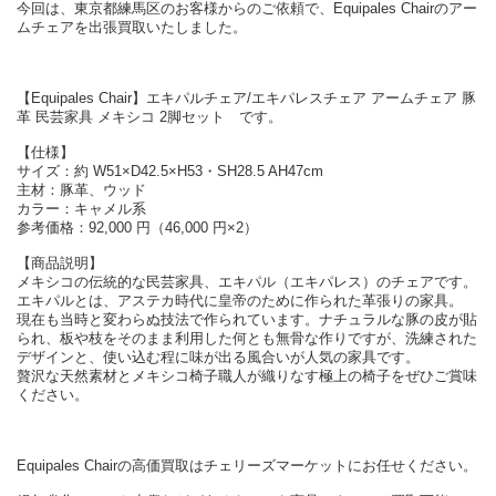
今回は、東京都練馬区のお客様からのご依頼で、Equipales Chairのアー
ムチェアを出張買取いたしました。
【Equipales Chair】エキパルチェア/エキパレスチェア アームチェア 豚
革 民芸家具 メキシコ 2脚セット です。
【仕様】
サイズ：約 W51×D42.5×H53・SH28.5 AH47cm
主材：豚革、ウッド
カラー：キャメル系
参考価格：92,000 円（46,000 円×2）
【商品説明】
メキシコの伝統的な民芸家具、エキパル（エキパレス）のチェアです。
エキパルとは、アステカ時代に皇帝のために作られた革張りの家具。
現在も当時と変わらぬ技法で作られています。ナチュラルな豚の皮が貼
られ、板や枝をそのまま利用した何とも無骨な作りですが、洗練された
デザインと、使い込む程に味が出る風合いが人気の家具です。
贅沢な天然素材とメキシコ椅子職人が織りなす極上の椅子をぜひご賞味
ください。
Equipales Chairの高価買取はチェリーズマーケットにお任せください。