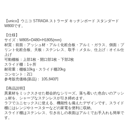
【unico】ウニコ STRADA ストラーダ キッチンボード スタンダード
W800です。
【仕様】
サイズ：W805×D480×H1805(mm)
材質：前面：アッシュ材・アルミ化粧合板・アルミ・ガラス、側面：プ
リント化粧合板、天板：ステンレス、取手：メタル、仕上げ：オイル仕
上げ
可動棚板：上部1枚・開口部1枚・下部2枚
スライド棚：1ヶ所
耐荷重：棚板10kg・スライド棚20kg
コンセント：2口
参考販売価格(新品)： 105,840円
【商品説明】
異素材をミックスさせた都会的なシリーズ。落ち着いた色合いのアッシ
ュ材を、シャープなステンレスが引き締めます。
ラフでユニセックスに使える、機能性も備えたデザインです。スライド
棚にはレンジやトースターなどの家電を便利に収納。
スライド棚はステンレス、引き出しの表面はアルミでお手入れも簡単で
す。