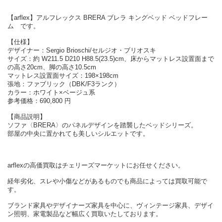
【arflex】アルフレックス BRERA ブレラ キングベッド ベッドフレー
ム です。
【仕様】
デザイナー：Sergio Brioschi/セルジオ・ブリオスキ
サイズ：約 W211.5 D210 H88.5(23.5)cm、床からマットレス設置面まで
の高さ20cm、脚の高さ10.5cm
マットレス設置面サイズ：198×198cm
張地：ファブリック（DBK/F3ランク）
カラー：ホワイト×ベージュ系
参考価格：690,800 円
【商品説明】
ソファ〈BRERA〉のパネルデザインを踏襲したベッドシリーズ。
部屋の中央に置かれても美しいシルエットです。
arflexの高価買取はチェリーズマーケットにお任せください。
経年劣化、スレや小傷などがあるものでも商品によっては買取可能で
す。
ブランド家具やデザイナーズ家具を中心に、ヴィンテージ家具、デザイ
ン照明、家電製品など幅広く買取いたしております。