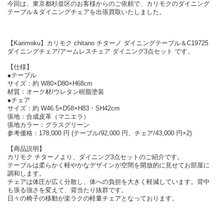
今回は、東京都杉並区のお客様からのご依頼で、カリモクのダイニング
テーブル＆ダイニングチェアを出張買取いたしました。
【Karimoku】カリモク chitano チターノ ダイニングテーブル＆C19725
ダイニングチェア/アームレスチェア ダイニング3点セット です。
【仕様】
●テーブル
サイズ：約 W80×D80×H68cm
材質：オーク材/ウレタン樹脂塗装
●チェア
サイズ：約 W46.5×D58×H83・SH42cm
張地：合成皮革（マニエラ）
張地カラー：グラスグリーン
参考価格：178,000 円 (テーブル/92,000 円、チェア/43,000 円×2)
【商品説明】
カリモク チターノより、ダイニング3点セットのご紹介です。
テーブルは柔らかく軽やかなデザインが空間を開放的に見せてお部屋に
調和します。
チェアは体圧が広く分散し、体への負担を大きく軽減しています。背中
も張る強さを変えて、背当たり抜群です。
日々の椅子の移動が楽ラクの軽量チェアとなっております。