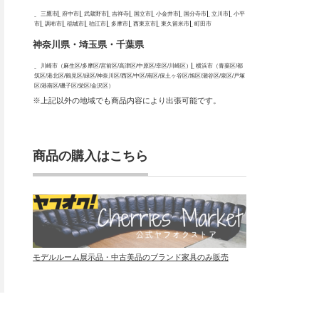
三鷹市
府中市
武蔵野市
吉祥寺
国立市
小金井市
国分寺市
立川市
小平
市
調布市
稲城市
狛江市
多摩市
西東京市
東久留米市
町田市
神奈川県・埼玉県・千葉県
川崎市（麻生区/多摩区/宮前区/高津区/中原区/幸区/川崎区）
横浜市（青葉区/都
筑区/港北区/鶴見区/緑区/神奈川区/西区/中区/南区/保土ヶ谷区/旭区/瀬谷区/泉区/戸塚
区/港南区/磯子区/栄区/金沢区）
※上記以外の地域でも商品内容により出張可能です。
商品の購入はこちら
モデルルーム展示品・中古美品のブランド家具のみ販売