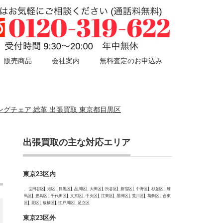
販売商品
会社案内
無料査定のお申込み
イニングチェア 総革 出張買取 東京都目黒区
出張買取の主な対応エリア
東京23区内
世田谷区
港区
目黒区
品川区
大田区
渋谷区
新宿区
中野区
杉並区
練
馬区
豊島区
千代田区
文京区
中央区
江東区
墨田区
荒川区
葛飾区
台東
区
北区
板橋区
江戸川区
足立区
東京23区外