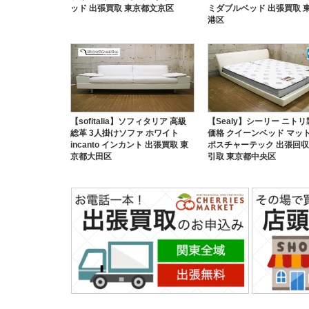
ッド 出張買取 東京都文京区
ミダブルベッド 出張買取 
港区
【sofitalia】ソフィタリア 高級
【Sealy】シーリー ニトリ
総革 3人掛けソファ ホワイト
価格 クイーンベッド マッ
incanto インカント 出張買取 東
ポスチャーテック 出張回収
京都大田区
引取 東京都中央区