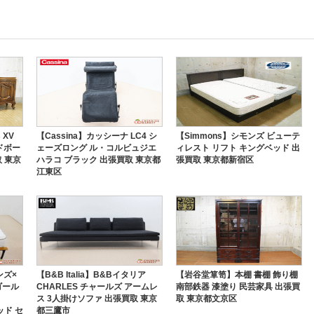
 XV
【Cassina】カッシーナ LC4 シ
【Simmons】シモンズ ビューテ
ドボー
ェーズロング ル・コルビュジエ
ィレスト リフト キングベッド 出
 東京
ハラコ ブラック 出張買取 東京都
張買取 東京都新宿区
江東区
ンズ×
【B&B Italia】B&Bイタリア
【岩谷堂箪笥】本棚 書棚 飾り棚
ゴール
CHARLES チャールズ アームレ
南部鉄器 漆塗り 民芸家具 出張買
ス 3人掛けソファ 出張買取 東京
取 東京都文京区
ッド セ
都三鷹市