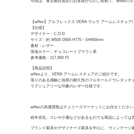
今回は、東京都目黒区のお客様からのご依頼で、arflex
【arflex】アルフレックス VERA ヴェラ アームレスチェ
【仕様】
デザイナー：C.O.D.
サイズ：約 W505 D565 H775・SH450mm
素材：レザー
張地カラー：チョコレートブラウン系
参考価格：217,800 円
【商品説明】
arflexより、VERA アームレスチェアのご紹介です。
張りのある感触と抜群の耐久性のフルモールドウレタンチ
ラグジュアリーな印象のレザー仕様です。
arflexの高価買取はチェリーズマーケットにお任せください
経年劣化、スレや小傷などがあるものでも商品によっては
ブランド家具やデザイナーズ家具を中心に、ヴィンテージ