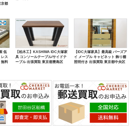
東京都
製 低
【柏木工】KASHIWA IDC大塚家
【IDC大塚家具】最高級 バーズア
トレス
具 コンソールテーブル/サイドテ
イ メープル キャビネット 飾り棚
 無料
ーブル 出張買取 東京都豊島区
照明付き 出張買取 東京都中央区