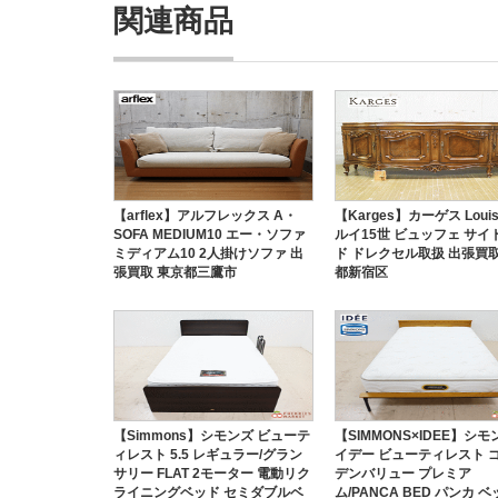
関連商品
【arflex】アルフレックス A・
【Karges】カーゲス Louis
SOFA MEDIUM10 エー・ソファ
ルイ15世 ビュッフェ サイ
ミディアム10 2人掛けソファ 出
ド ドレクセル取扱 出張買取
張買取 東京都三鷹市
都新宿区
【Simmons】シモンズ ビューテ
【SIMMONS×IDEE】シモ
ィレスト 5.5 レギュラー/グラン
イデー ビューティレスト 
サリー FLAT 2モーター 電動リク
デンバリュー プレミア
ライニングベッド セミダブルベ
ム/PANCA BED パンカ ベ