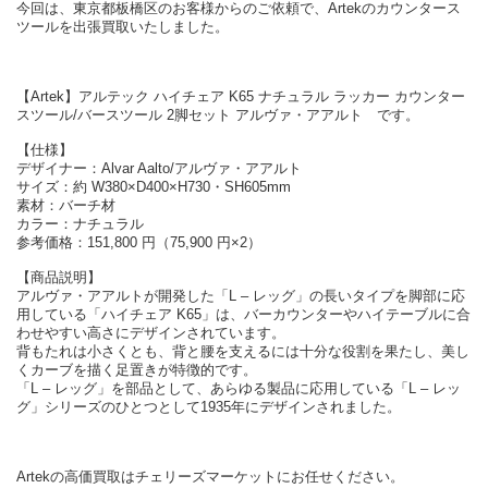
今回は、東京都板橋区のお客様からのご依頼で、Artekのカウンタース
ツールを出張買取いたしました。
【Artek】アルテック ハイチェア K65 ナチュラル ラッカー カウンター
スツール/バースツール 2脚セット アルヴァ・アアルト です。
【仕様】
デザイナー：Alvar Aalto/アルヴァ・アアルト
サイズ：約 W380×D400×H730・SH605mm
素材：バーチ材
カラー：ナチュラル
参考価格：151,800 円（75,900 円×2）
【商品説明】
アルヴァ・アアルトが開発した「L – レッグ」の長いタイプを脚部に応
用している「ハイチェア K65」は、バーカウンターやハイテーブルに合
わせやすい高さにデザインされています。
背もたれは小さくとも、背と腰を支えるには十分な役割を果たし、美し
くカーブを描く足置きが特徴的です。
「L – レッグ」を部品として、あらゆる製品に応用している「L – レッ
グ」シリーズのひとつとして1935年にデザインされました。
Artekの高価買取はチェリーズマーケットにお任せください。