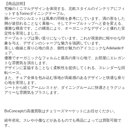
【商品説明】
究極のミニマルデザインを体現する、北欧スタイルのインテリアにフィ
ットするTorinoダイニングテーブル。
脚パーツのシルエットは風車の羽根を参考にしています。滴の形をした
脚が途切れることなく幕板へ、そしてテーブルトップへと姿を変える、
優雅な構造です。この構造により、オーガニックなデザインと優れた安
定性を実現しました。
テーブルトップは薄い造りになっています。これが視覚的に軽やかな印
象を与え、デザインのシャープな魅力を強調しています。
美しい曲線と座り心地の良さ、個性が魅力のアイコニックなAdelaideチ
ェア。
優雅でオーガニックなフォルムと最高の座り心地で、お部屋にエレガン
トな雰囲気を演出します。
デザインに妥協することなく柔軟性を提供してくれる、スレンダーな回
転ベース。
また、チェア全体を包み込む張地が高級感のあるデザインと快適な座り
心地を実現します。
シートから続くアームレストが、ダイニングルームに快適さとラグジュ
アリーな雰囲気をプラスします。
BoConceptの高価買取はチェリーズマーケットにお任せください。
経年劣化、スレや小傷などがあるものでも商品によっては買取可能で
す。