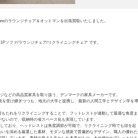
itureのラウンジチェア＆オットマンを出張買取いたしました。
 Meta 1Pソファ/ラウンジチェア/リクライニングチェア です。
・ラウンジなどの高品質家具を取り扱う、デンマークの家具メーカーです。
欧の伝統を受け継ぎつつも、地元の大学と提携し、最新の人間工学とデザイン学を
背もたれをリクライニングすることで、フットレストが連動して最適な角度ま
がないので、収納時の省スペース化も実現しています。
用しており、ヘッドレストは角度調節が可能で、リクライニング時でも頭を起
わいを深める厳選した素材、モダンな感覚で普遍的なデザイン、職人の優れた
実現しています。素材の良さを生かした本革がもつ、きめ細やかでしっとりと