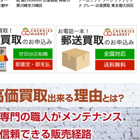
スター
机 奥行450mm 出張買取 神奈川
アームソファ ラージ ファブリッ
京都中
県川崎市川崎区
ク グレー 出張買取 東京都大田区