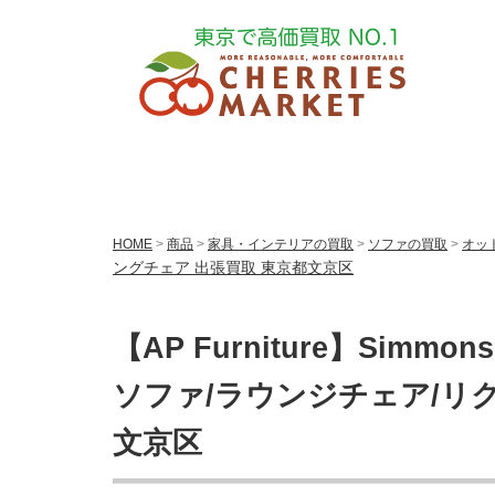
HOME
>
商品
>
家具・インテリアの買取
>
ソファの買取
>
オッ
ングチェア 出張買取 東京都文京区
【AP Furniture】Simm
ソファ/ラウンジチェア/リ
文京区