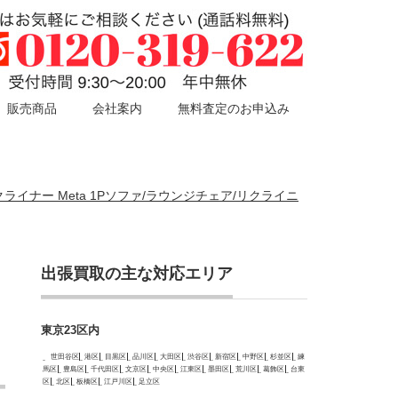
販売商品
会社案内
無料査定のお申込み
リームリクライナー Meta 1Pソファ/ラウンジチェア/リクライニ
出張買取の主な対応エリア
東京23区内
世田谷区
港区
目黒区
品川区
大田区
渋谷区
新宿区
中野区
杉並区
練
馬区
豊島区
千代田区
文京区
中央区
江東区
墨田区
荒川区
葛飾区
台東
区
北区
板橋区
江戸川区
足立区