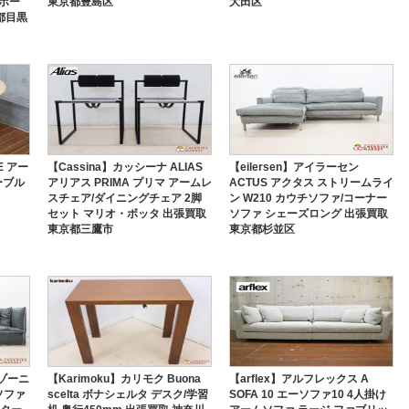
Vボー
東京都豊島区
大田区
都目黒
E アー
【Cassina】カッシーナ ALIAS
【eilersen】アイラーセン
ーブル
アリアス PRIMA プリマ アームレ
ACTUS アクタス ストリームライ
スチェア/ダイニングチェア 2脚
ン W210 カウチソファ/コーナー
セット マリオ・ボッタ 出張買取
ソファ シェーズロング 出張買取
東京都三鷹市
東京都杉並区
バゾーニ
【Karimoku】カリモク Buona
【arflex】アルフレックス A
ソファ
scelta ボナシェルタ デスク/学習
SOFA 10 エーソファ10 4人掛け