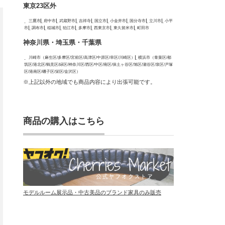
東京23区外
三鷹市
府中市
武蔵野市
吉祥寺
国立市
小金井市
国分寺市
立川市
小平
市
調布市
稲城市
狛江市
多摩市
西東京市
東久留米市
町田市
神奈川県・埼玉県・千葉県
川崎市（麻生区/多摩区/宮前区/高津区/中原区/幸区/川崎区）
横浜市（青葉区/都
筑区/港北区/鶴見区/緑区/神奈川区/西区/中区/南区/保土ヶ谷区/旭区/瀬谷区/泉区/戸塚
区/港南区/磯子区/栄区/金沢区）
※上記以外の地域でも商品内容により出張可能です。
商品の購入はこちら
モデルルーム展示品・中古美品のブランド家具のみ販売