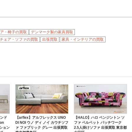
ア・椅子の買取
デンマーク製の家具買取
チェア・ソファの買取
出張買取
家具・インテリアの買取
アンド
【arflex】アルフレックス UNO
【HALO】ハロ ベンジントン ソ
on
DI NOI ウノ ディ ノイ カウチソフ
ファ ベルベット パッチワーク
ジション
ァ ファブリック グレー 出張買取
2.5人掛けソファ 出張買取 東京都