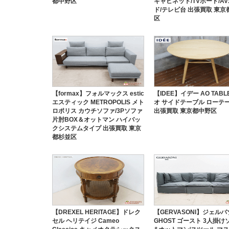
都中野区
キャビネット/TVボード/A
ド/テレビ台 出張買取 東京
区
【formax】フォルマックス estic
【IDEE】イデー AO TABL
エスティック METROPOLIS メト
オ サイドテーブル ローテ
ロポリス カウチソファ/3Pソファ
出張買取 東京都中野区
片肘BOX＆オットマン ハイバッ
クシステムタイプ 出張買取 東京
都杉並区
【DREXEL HERITAGE】ドレク
【GERVASONI】ジェル
セル ヘリテイジ Cameo
GHOST ゴースト 3人掛け