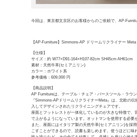
今回は、東京都文京区のお客様からのご依頼で、AP-Furn
【AP-Furniture】Simmons-AP ドリームリクライナー
【仕様】
サイズ：約 W77×D91-164×H107-82cm SH45cm AH61cm
素材：天然牛革(セミアニリン)
カラー：ホワイト系
参考価格：609,000 円
【商品説明】
AP Furnitureは、テーブル・チェア・バースツール
『Simmons-APドリームリクライナーMeta』は、北
入してデザインされたリクライニングチェアです。
座面とフットレストが一体化しているのが大きな特徴で、
で上がるようになっています。オットマンを使用する必要
また、座面にはイタリア製の天然牛革(セミアニリン)を採
こすことができるので、読書も楽しめます。使うほどに味
技と誇りなど、その全てを結集して、卓越した座り心地を