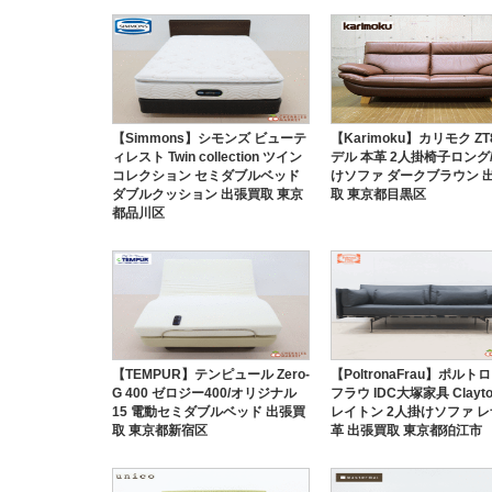
【Simmons】シモンズ ビューテ
【Karimoku】カリモク ZT
ィレスト Twin collection ツイン
デル 本革 2人掛椅子ロング
コレクション セミダブルベッド
けソファ ダークブラウン 
ダブルクッション 出張買取 東京
取 東京都目黒区
都品川区
【TEMPUR】テンピュール Zero-
【PoltronaFrau】ポルト
G 400 ゼロジー400/オリジナル
フラウ IDC大塚家具 Clayto
15 電動セミダブルベッド 出張買
レイトン 2人掛けソファ レ
取 東京都新宿区
革 出張買取 東京都狛江市