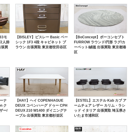
83モ
【BISLEY】ビスレー Basic ベー
【BoConcept】ボーコンセプト
/2人掛
シック 1F3 4段 キャビネット ブ
FURROW ラウンド/円形 ラグ/カ
出張買
ラウン 出張買取 東京都世田谷区
ーペット/絨毯 出張買取 東京都港
区
ローナ
【HAY】ヘイ COPENHAGUE
【ESTEL】エステル Kab カブ ア
n ク
DEUX コペンハーグ ドゥー CPH
ームチェア レザー カリム・ラシ
ザー/
DEUX 210 W1400 ダイニングテ
ッド イタリア 出張買取 埼玉県さ
ーブル 出張買取 東京都杉並区
いたま市浦和区