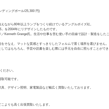
ディングポール/25,300 円)
えながら80年以上ランプをつくり続けているアングルポイズ社。
l75」を2004年にリデザインしたものです。
enneth Grange氏。生活や仕事を営む使い手の目線で設計・製造をした
能をそなえ、マットな質感とすっきりしたフォルムで置く場所を選びません。
としてはもちろん、手芸や読書を楽しむ際には手元を自在に照らすことができ
せください。
買取可能です。
家具、デザイン照明、家電製品など幅広く買取いたしております。
どこよりも高く出張買取いたします。