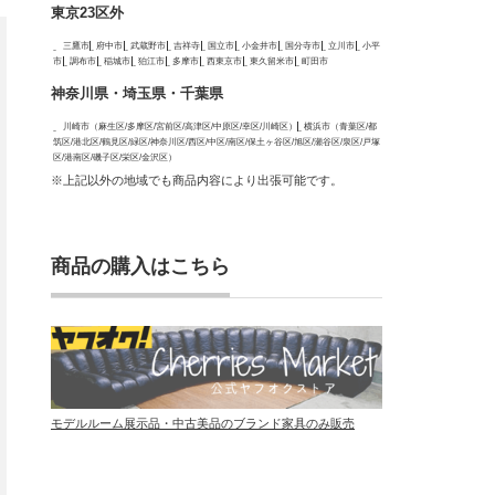
東京23区外
三鷹市
府中市
武蔵野市
吉祥寺
国立市
小金井市
国分寺市
立川市
小平
市
調布市
稲城市
狛江市
多摩市
西東京市
東久留米市
町田市
神奈川県・埼玉県・千葉県
川崎市（麻生区/多摩区/宮前区/高津区/中原区/幸区/川崎区）
横浜市（青葉区/都
筑区/港北区/鶴見区/緑区/神奈川区/西区/中区/南区/保土ヶ谷区/旭区/瀬谷区/泉区/戸塚
区/港南区/磯子区/栄区/金沢区）
※上記以外の地域でも商品内容により出張可能です。
商品の購入はこちら
モデルルーム展示品・中古美品のブランド家具のみ販売