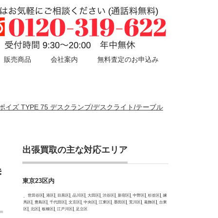
販売商品
会社案内
無料査定のお申込み
ルポイズ TYPE 75 デスクランプ/デスクライト/テーブル
出張買取の主な対応エリア
替
東京23区内
世田谷区
港区
目黒区
品川区
大田区
渋谷区
新宿区
中野区
杉並区
練
馬区
豊島区
千代田区
文京区
中央区
江東区
墨田区
荒川区
葛飾区
台東
区
北区
板橋区
江戸川区
足立区