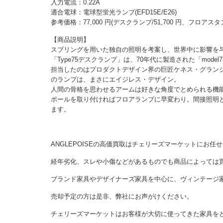
入力電流：0.22A
適合電球：電球型蛍光ランプ(EFD15E/E26)
参考価格：77,000 円(デスクランプ/51,700 円、フロアスタン
【商品説明】
スプリングを用いた独自の照明を考案し、世界中に影響を与
「Type75デスクランプ」は、70年代に製造された「mode
担当したのはプロダクトデザイン界の巨匠ケネス・グランジ／K
のランプは、まさにエイジレス・デザイン。
人間の骨格を思わせるアームは好きな角度でとめられる機
ポールを取り付ければフロアランプに早変わり。間接照明
ます。
ANGLEPOISEの高価買取はチェリーズマーケットにお任
経年劣化、スレや小傷などがあるものでも商品によっては
ブランド家具やデザイナーズ家具を中心に、ヴィンテージ
売却予定の方は是非、弊社にお声がけください。
チェリーズマーケットはお客様が大切に使ってきた家具を