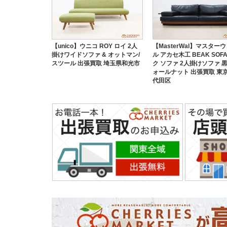
【unico】ウニコ ROY ロイ 2人
【MasterWal】マスター
掛けワイドソファ & オットマン/
ル アカセ木工 BEAK SOF
スツール 出張買取 埼玉県和光市
ク ソファ 2人掛けソファ 黒
ォールナット 出張買取 東
代田区