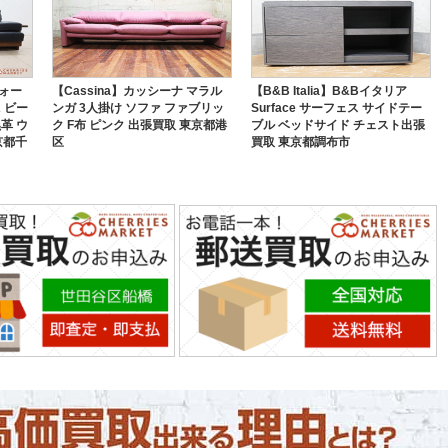
ウォー
【Cassina】カッシーナ マラル
【B&B Italia】B&Bイタリア
A ビー
ンガ 3人掛け ソファ ファブリッ
Surface サーフェス サイドテー
革 ウ
ク F布 ピンク 出張買取 東京都港
ブル ベッドサイド チェスト出張
京都千
区
買取 東京都調布市