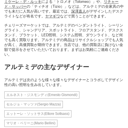
ミケーレ・デ・ルッキ
による「トロメオ（Tolomeo）」や、
リチャー
ド・サッパー
の「ティチオ（Tizio）」などは、アルテミデの全家具の中
でも未だに人気が高いです。最近では、
深澤直人
がデザインしたデスク
ライトなどが有名です。
ヤマギワ
などで買うことができます。
チェリーズマーケットでは、アルテミデのペンダントライト、シーリン
グライト、シャンデリア、スポットライト、フロアスタンド、デスクス
タンド、ブラケット、LED照明、システム照明、ダウンライト、など何
でも高く買取ります。アルテミデの商品はリサイクルショップでも人気
が高く、高価買取が期待できます。当店では、他の買取店に負けない金
額で提示をさせていただいております。まずはお気軽にご連絡くださ
い。
アルテミデの主なデザイナー
アルテミデは次のような様々な様々なデザイナーとコラボしてデザイン
性の高い照明を生み出しています。
エルネスト・ジスモンディ(Ernesto Gismondi)
セルジョ・マッツァ(Sergio Mazza)
エットーレ・ソットサス(Ettore Sottsass)
マリオ・ベリーニ(Mario Bellini)