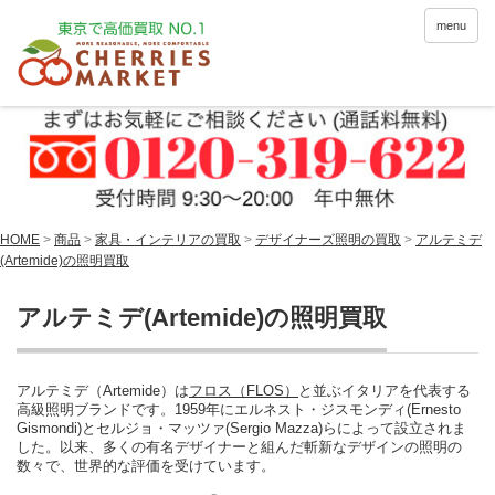
menu
HOME
>
商品
>
家具・インテリアの買取
>
デザイナーズ照明の買取
>
アルテミデ
(Artemide)の照明買取
アルテミデ(Artemide)の照明買取
アルテミデ（Artemide）は
フロス（FLOS）
と並ぶイタリアを代表する
高級照明ブランドです。1959年にエルネスト・ジスモンディ(Ernesto
Gismondi)とセルジョ・マッツァ(Sergio Mazza)らによって設立されま
した。以来、多くの有名デザイナーと組んだ斬新なデザインの照明の
数々で、世界的な評価を受けています。