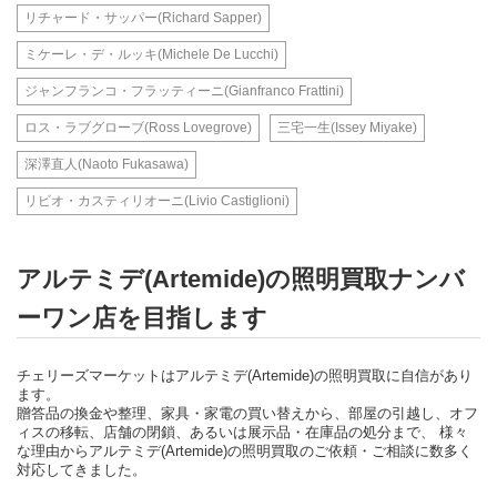
リチャード・サッパー(Richard Sapper)
ミケーレ・デ・ルッキ(Michele De Lucchi)
ジャンフランコ・フラッティーニ(Gianfranco Frattini)
ロス・ラブグローブ(Ross Lovegrove)
三宅一生(Issey Miyake)
深澤直人(Naoto Fukasawa)
リビオ・カスティリオーニ(Livio Castiglioni)
アルテミデ(Artemide)の照明買取ナンバ
ーワン店を目指します
チェリーズマーケットはアルテミデ(Artemide)の照明買取に自信があり
ます。
贈答品の換金や整理、家具・家電の買い替えから、部屋の引越し、オフ
ィスの移転、店舗の閉鎖、あるいは展示品・在庫品の処分まで、 様々
な理由からアルテミデ(Artemide)の照明買取のご依頼・ご相談に数多く
対応してきました。