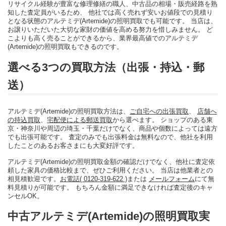
リサイクル経験が豊富な修理修繕の職人、中古品の相場・販売経路を熟
知した査定員がいるため、 他社では高く売れず安いお値段での見積り
となる状態のアルテミデ(Artemide)の照明買取でも可能です。 当店は、
お譲りいただいた大切な家財の価値を高める努力を惜しみません。 ど
こよりも高く売ることができるから、業界最高値でのアルテミデ
(Artemide)の照明買取もできるのです。
選べる3つの買取方法（出張・持込・郵
送）
アルテミデ(Artemide)の照明買取方法は、
ご自宅への出張買取
、
店舗へ
の持込買取
、
宅配便による郵送買取
から選べます。 ショップのある東
京・神奈川や周辺の埼玉・千葉だけでなく、商品や個数によっては遠方
でも出張可能です。 査定のみでも出張料金は無料なので、他社を利用
したことのあるお客さまにも大変好評です。
アルテミデ(Artemide)の照明買取金額の確認だけでなく、他社に査定依
頼した家具の価格比較まで、ぜひご利用ください。 当店は他業者との
相見積歓迎です。
お電話( 0120-319-622 )
または
メールフォーム
にて無
料見積りが可能です。 もちろん金額に満足できなければ査定後のキャ
ンセルOK。
中古アルテミデ(Artemide)の照明買取実